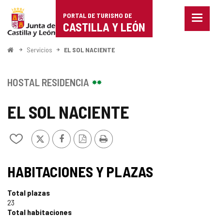
Portal
Saltar al contenido
PORTAL DE TURISMO DE
Menu
de
CASTILLA Y LEÓN
cerra
Mostr
Turismo
opcio
Inicio
Servicios
EL SOL NACIENTE
de
de
naveg
Castilla
HOSTAL RESIDENCIA
y
EL SOL NACIENTE
León
X
Facebook
Versión
Imprimir
Añadir/quitar
PDF
de
mis
cuadernos
HABITACIONES Y PLAZAS
Total plazas
23
Total habitaciones