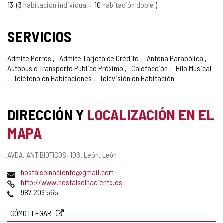
13
3
habitación individual
10
habitación doble
SERVICIOS
Admite Perros
Admite Tarjeta de Crédito
Antena Parabólica
Autobús o Transporte Público Próximo
Calefacción
Hilo Musical
Teléfono en Habitaciones
Televisión en Habitación
DIRECCIÓN Y
LOCALIZACIÓN EN EL
MAPA
Dirección
AVDA. ANTIBIOTICOS, 106.
León.
León
postal
Dirección
hostalsolnaciente@gmail.com
de
Página
http://www.hostalsolnaciente.es
correo
Web
Teléfonos
987 209 565
electrónico
CÓMO LLEGAR