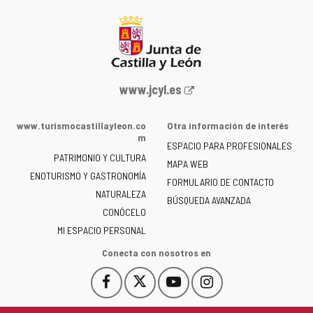
Portal
www.jcyl.es
web
de
www.turismocastillayleon.co
Otra información de interés
la
m
ESPACIO PARA PROFESIONALES
Junta
PATRIMONIO Y CULTURA
de
MAPA WEB
ENOTURISMO Y GASTRONOMÍA
Castilla
FORMULARIO DE CONTACTO
NATURALEZA
y
BÚSQUEDA AVANZADA
León
CONÓCELO
-
MI ESPACIO PERSONAL
Conecta con nosotros en
Facebook
X
YouTube
Instagram
Este
Este
Este
Este
enlace
enlace
enlace
enlace