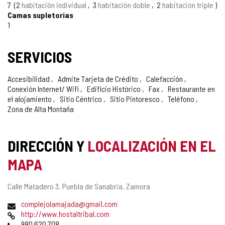
7
2
habitación individual
3
habitación doble
2
habitación triple
Camas supletorias
1
SERVICIOS
Accesibilidad
Admite Tarjeta de Crédito
Calefacción
Conexión Internet/ Wifi
Edificio Histórico
Fax
Restaurante en
el alojamiento
Sitio Céntrico
Sitio Pintoresco
Teléfono
Zona de Alta Montaña
DIRECCIÓN Y
LOCALIZACIÓN EN EL
MAPA
Dirección
Calle Matadero 3.
Puebla de Sanabria.
Zamora
postal
Dirección
complejolamajada@gmail.com
de
Página
http://www.hostaltribal.com
correo
Web
Teléfonos
980 620 708