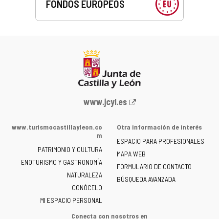
FONDOS EUROPEOS
Portal
www.jcyl.es
web
de
www.turismocastillayleon.co
Otra información de interés
la
m
ESPACIO PARA PROFESIONALES
Junta
PATRIMONIO Y CULTURA
de
MAPA WEB
ENOTURISMO Y GASTRONOMÍA
Castilla
FORMULARIO DE CONTACTO
NATURALEZA
y
BÚSQUEDA AVANZADA
León
CONÓCELO
-
MI ESPACIO PERSONAL
Conecta con nosotros en