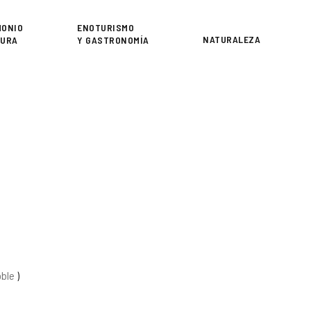
or
MONIO
ENOTURISMO
NATURALEZA
TURA
Y GASTRONOMÍA
oble