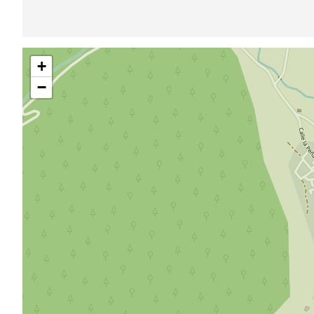
Saltar
+
mapa
−