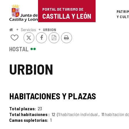
Portal
Saltar al contenido
PORTAL DE TURISMO DE
Superi
PATRI
de
CASTILLA Y LEÓN
Y CUL
Turismo
Inicio
Servicios
URBION
X
Facebook
Versión
Imprimir
de
Añadir/quitar
PDF
de
Castilla
mis
HOSTAL
cuadernos
y
URBION
León
TIPO
HABITACIONES Y PLAZAS
Total plazas
23
Total habitaciones
12
1
habitación individual
11
habitación d
Camas supletorias
1