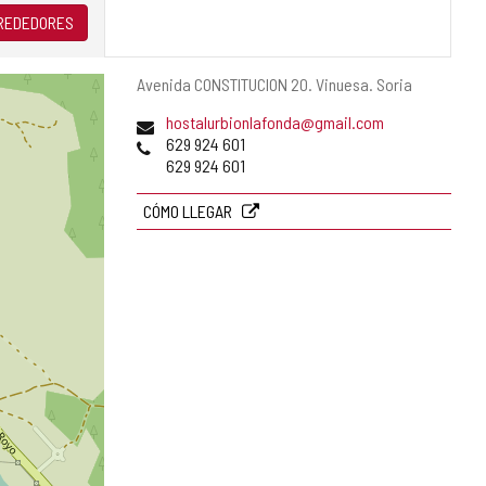
LREDEDORES
Dirección
Avenida CONSTITUCION 20.
Vinuesa.
Soria
postal
Dirección
(
hostalurbionlafonda@gmail.com
de
Teléfonos
a
629 924 601
correo
b
629 924 601
electrónico
r
e
CÓMO LLEGAR
e
l
c
l
i
e
n
t
e
d
e
c