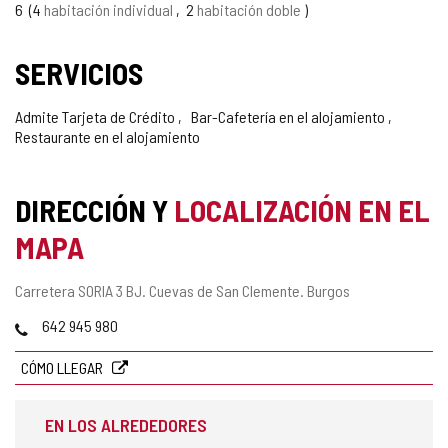
6
4
habitación individual
2
habitación doble
SERVICIOS
Admite Tarjeta de Crédito
Bar-Cafetería en el alojamiento
Restaurante en el alojamiento
DIRECCIÓN Y
LOCALIZACIÓN EN EL
MAPA
Dirección
Carretera SORIA 3 BJ.
Cuevas de San Clemente.
Burgos
postal
Teléfonos
642 945 980
CÓMO LLEGAR
EN LOS ALREDEDORES