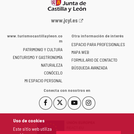
Portal
www.jcyl.es
web
de
www.turismocastillayleon.co
Otra información de interés
la
m
ESPACIO PARA PROFESIONALES
Junta
PATRIMONIO Y CULTURA
de
MAPA WEB
ENOTURISMO Y GASTRONOMÍA
Castilla
FORMULARIO DE CONTACTO
NATURALEZA
y
BÚSQUEDA AVANZADA
León
CONÓCELO
-
MI ESPACIO PERSONAL
Conecta con nosotros en
Facebook
X
YouTube
Instagram
Este
Este
Este
Este
enlace
enlace
enlace
enlace
se
se
se
se
Uso de cookies
abrirá
abrirá
abrirá
abrirá
Este sitio web utiliza
en
en
en
en