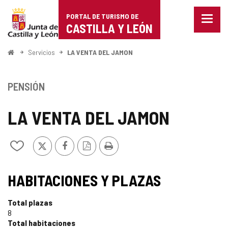
Portal
Saltar al contenido
PORTAL DE TURISMO DE
Menu
de
CASTILLA Y LEÓN
cerra
Mostr
Turismo
opcio
Inicio
Servicios
LA VENTA DEL JAMON
de
de
naveg
Castilla
PENSIÓN
y
LA VENTA DEL JAMON
León
X
Facebook
Versión
Imprimir
Añadir/quitar
PDF
de
mis
TIPO
cuadernos
HABITACIONES Y PLAZAS
Total plazas
8
Total habitaciones