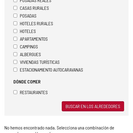
POSADAS REALES
t
CASAS RURALES
e
POSADAS
d
e
HOTELES RURALES
c
HOTELES
o
APARTAMENTOS
r
r
CAMPINGS
e
ALBERGUES
o
VIVIENDAS TURÍSTICAS
e
ESTACIONAMIENTO AUTOCARAVANAS
l
e
DÓNDE COMER
c
t
RESTAURANTES
r
ó
n
BUSCAR EN LOS ALREDEDORES
i
c
o
No hemos encontrado nada. Selecciona una combinación de
)