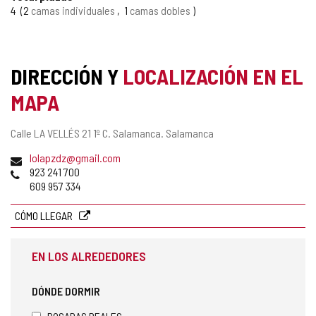
4
2
camas individuales
1
camas dobles
DIRECCIÓN Y
LOCALIZACIÓN EN EL
MAPA
Dirección
Calle LA VELLÉS 21 1º C.
Salamanca.
Salamanca
postal
Dirección
(
lolapzdz@gmail.com
de
Teléfonos
a
923 241 700
correo
b
609 957 334
electrónico
r
e
CÓMO LLEGAR
e
l
EN LOS ALREDEDORES
c
l
i
DÓNDE DORMIR
e
n