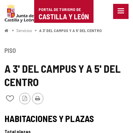
Portal
Saltar al contenido
PORTAL DE TURISMO DE
Menu
de
CASTILLA Y LEÓN
cerra
Mostr
Turismo
opcio
Inicio
Servicios
A 3' DEL CAMPUS Y A 5' DEL CENTRO
de
de
naveg
Castilla
PISO
y
A 3' DEL CAMPUS Y A 5' DEL
León
CENTRO
Versión
Imprimir
Añadir/quitar
PDF
de
mis
TIPO
cuadernos
HABITACIONES Y PLAZAS
Total plazas