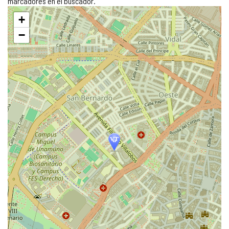
marcadores en el buscador.
Saltar
+
mapa
−