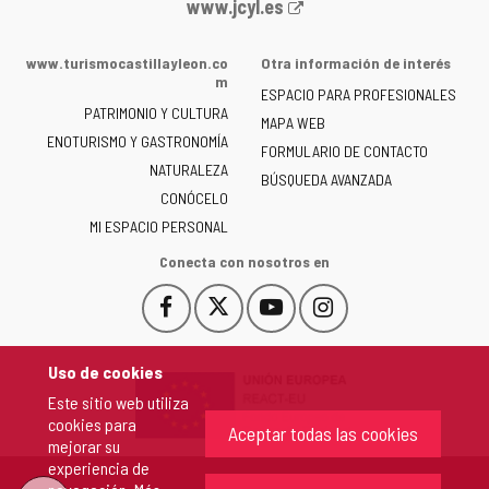
Portal
www.jcyl.es
web
de
www.turismocastillayleon.co
Otra información de interés
la
m
ESPACIO PARA PROFESIONALES
Junta
PATRIMONIO Y CULTURA
de
MAPA WEB
ENOTURISMO Y GASTRONOMÍA
Castilla
FORMULARIO DE CONTACTO
NATURALEZA
y
BÚSQUEDA AVANZADA
León
CONÓCELO
-
MI ESPACIO PERSONAL
Conecta con nosotros en
Facebook
X
YouTube
Instagram
Este
Este
Este
Este
enlace
enlace
enlace
enlace
se
se
se
se
Uso de cookies
abrirá
abrirá
abrirá
abrirá
Este sitio web utiliza
en
en
en
en
cookies para
una
una
una
una
Aceptar todas las cookies
mejorar su
ventana
ventana
ventana
ventana
experiencia de
nueva.
nueva.
nueva.
nueva.