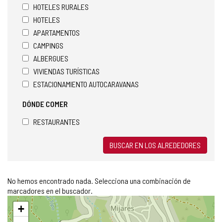
d
HOTELES RURALES
e
HOTELES
c
APARTAMENTOS
o
r
CAMPINGS
r
ALBERGUES
e
VIVIENDAS TURÍSTICAS
o
ESTACIONAMIENTO AUTOCARAVANAS
e
l
DÓNDE COMER
e
c
RESTAURANTES
t
r
ó
BUSCAR EN LOS ALREDEDORES
n
i
c
No hemos encontrado nada. Selecciona una combinación de
o
marcadores en el buscador.
)
Saltar
+
mapa