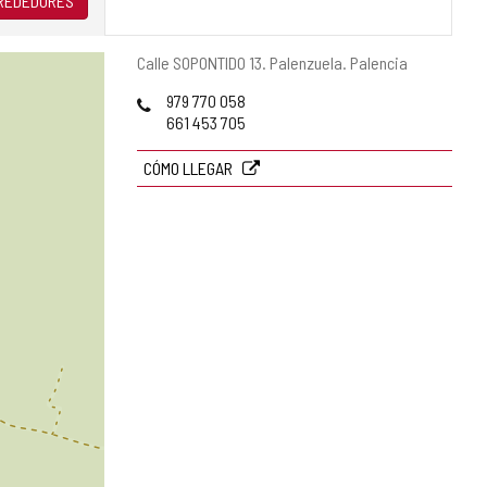
LREDEDORES
Dirección
Calle SOPONTIDO 13.
Palenzuela.
Palencia
postal
Teléfonos
979 770 058
661 453 705
CÓMO LLEGAR