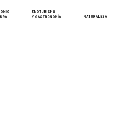
or
MONIO
ENOTURISMO
NATURALEZA
TURA
Y GASTRONOMÍA