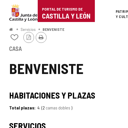
Portal
Saltar al contenido
PORTAL DE TURISMO DE
Superi
PATRI
de
CASTILLA Y LEÓN
Y CUL
Turismo
Inicio
Servicios
BENVENISTE
Versión
Imprimir
de
Añadir/quitar
PDF
de
Castilla
mis
CASA
cuadernos
y
BENVENISTE
León
HABITACIONES Y PLAZAS
Total plazas
4
2
camas dobles
SERVICIOS