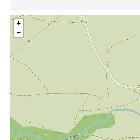
Saltar
+
mapa
−