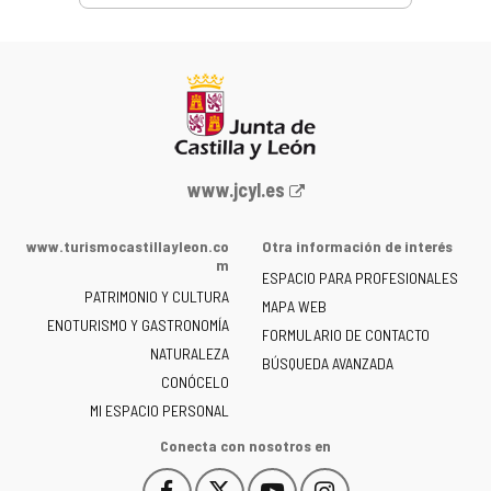
Portal
www.jcyl.es
web
de
www.turismocastillayleon.co
Otra información de interés
la
m
ESPACIO PARA PROFESIONALES
Junta
PATRIMONIO Y CULTURA
de
MAPA WEB
ENOTURISMO Y GASTRONOMÍA
Castilla
FORMULARIO DE CONTACTO
NATURALEZA
y
BÚSQUEDA AVANZADA
León
CONÓCELO
-
MI ESPACIO PERSONAL
Conecta con nosotros en
Facebook
X
YouTube
Instagram