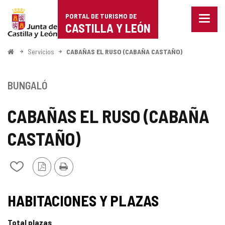
Portal
Saltar al contenido
PORTAL DE TURISMO DE
Menu
de
CASTILLA Y LEÓN
cerra
Mostr
Turismo
opcio
Inicio
Servicios
CABAÑAS EL RUSO (CABAÑA CASTAÑO)
de
de
naveg
Castilla
BUNGALÓ
y
CABAÑAS EL RUSO (CABAÑA
León
CASTAÑO)
Versión
Imprimir
Añadir/quitar
PDF
de
mis
TIPO
cuadernos
HABITACIONES Y PLAZAS
Total plazas