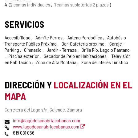
4
2
camas individuales
1
camas supletorias 2 plazas
SERVICIOS
Accesibilidad
Admite Perros
Antena Parabólica
Autobús o
Transporte Público Próximo
Bar-Cafetería próximo
Garaje -
Parking
Gimnasio
Jardín - Terraza
Orilla Río, Lago o Pantano
Piscina exterior
Secador de Pelo en Habitaciones
Televisión
en Habitación
Zona de Alta Montaña
Zona de Interés Turístico
DIRECCIÓN Y
LOCALIZACIÓN EN EL
MAPA
Dirección
Carretera del Lago s/n.
Galende.
Zamora
postal
Dirección
info@lagodesanabriacabanas.com
de
Página
www.lagodesanabriacabanas.com
correo
Web
Teléfonos
619 081 056