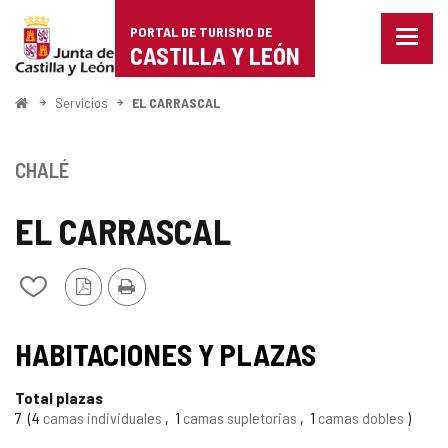
Portal
Saltar al contenido
PORTAL DE TURISMO DE
Menu
de
CASTILLA Y LEÓN
cerra
Mostr
Turismo
opcio
Inicio
Servicios
EL CARRASCAL
de
de
naveg
Castilla
CHALÉ
y
EL CARRASCAL
León
Versión
Imprimir
Añadir/quitar
PDF
de
mis
cuadernos
HABITACIONES Y PLAZAS
Total plazas
7
4
camas individuales
1
camas supletorias
1
camas dobles