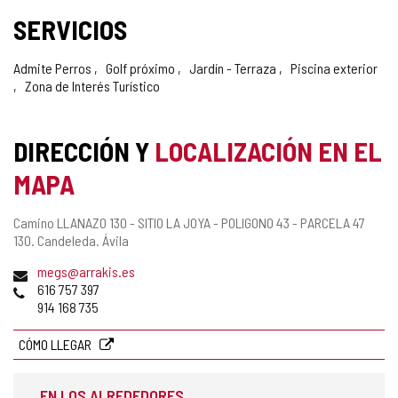
SERVICIOS
Admite Perros
Golf próximo
Jardín - Terraza
Piscina exterior
Zona de Interés Turístico
DIRECCIÓN Y
LOCALIZACIÓN EN EL
MAPA
Dirección
Camino LLANAZO 130 - SITIO LA JOYA - POLIGONO 43 - PARCELA 47
postal
130.
Candeleda.
Ávila
Dirección
megs@arrakis.es
de
Teléfonos
616 757 397
correo
914 168 735
electrónico
CÓMO LLEGAR
EN LOS ALREDEDORES