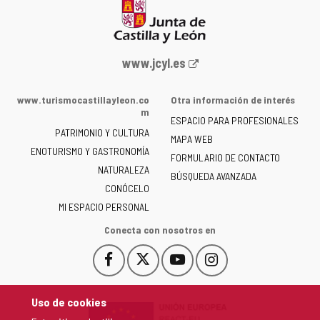
Portal
www.jcyl.es
web
de
www.turismocastillayleon.co
Otra información de interés
la
m
ESPACIO PARA PROFESIONALES
Junta
PATRIMONIO Y CULTURA
de
MAPA WEB
ENOTURISMO Y GASTRONOMÍA
Castilla
FORMULARIO DE CONTACTO
NATURALEZA
y
BÚSQUEDA AVANZADA
León
CONÓCELO
-
MI ESPACIO PERSONAL
Conecta con nosotros en
Facebook
X
YouTube
Instagram
Este
Este
Este
Este
enlace
enlace
enlace
enlace
se
se
se
se
Uso de cookies
abrirá
abrirá
abrirá
abrirá