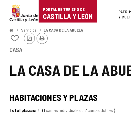
Portal
Saltar al contenido
PORTAL DE TURISMO DE
Superi
PATRI
de
CASTILLA Y LEÓN
Y CUL
Turismo
Inicio
Servicios
LA CASA DE LA ABUELA
Versión
Imprimir
de
Añadir/quitar
PDF
de
Castilla
mis
CASA
cuadernos
y
LA CASA DE LA ABU
León
TIPO
HABITACIONES Y PLAZAS
Total plazas
5
1
camas individuales
2
camas dobles