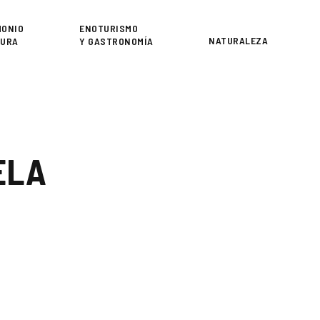
or
MONIO
ENOTURISMO
NATURALEZA
TURA
Y GASTRONOMÍA
ELA