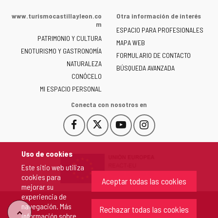
web
de
www.turismocastillayleon.co
Otra información de interés
la
m
ESPACIO PARA PROFESIONALES
Junta
PATRIMONIO Y CULTURA
de
MAPA WEB
ENOTURISMO Y GASTRONOMÍA
Castilla
FORMULARIO DE CONTACTO
NATURALEZA
y
BÚSQUEDA AVANZADA
León
CONÓCELO
-
MI ESPACIO PERSONAL
Conecta con nosotros en
Facebook
X
YouTube
Instagram
Este
Este
Este
Este
enlace
enlace
enlace
enlace
se
se
se
se
Uso de cookies
abrirá
abrirá
abrirá
abrirá
Este sitio web utiliza
en
en
en
en
cookies para
una
una
una
una
Aceptar todas las cookies
mejorar su
ventana
ventana
ventana
ventana
experiencia de
nueva.
nueva.
nueva.
nueva.
navegación. Más
Rechazar todas las cookies
"Volver
información sobre