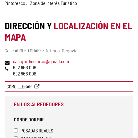
Pintoresco
Zona de Interés Turístico
DIRECCIÓN Y
LOCALIZACIÓN EN EL
MAPA
Dirección
Calle ADOLFO SUAREZ 4.
Coca.
Segovia
postal
Dirección
casajardinelarco@gmail.com
de
Teléfonos
692 966 006
correo
692 966 006
electrónico
CÓMO LLEGAR
EN LOS ALREDEDORES
DÓNDE DORMIR
POSADAS REALES