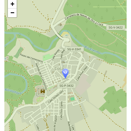
+
mapa
−