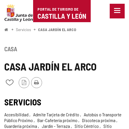
Portal
Saltar al contenido
PORTAL DE TURISMO DE
Menu
de
CASTILLA Y LEÓN
cerra
Mostr
Turismo
opcio
Inicio
Servicios
CASA JARDÍN EL ARCO
de
de
naveg
Castilla
CASA
y
CASA JARDÍN EL ARCO
León
Versión
Imprimir
Añadir/quitar
PDF
de
mis
cuadernos
SERVICIOS
Accesibilidad
Admite Tarjeta de Crédito
Autobús o Transporte
Público Próximo
Bar-Cafetería próximo
Discoteca próxima
Guardería próxima
Jardín - Terraza
Sitio Céntrico
Sitio