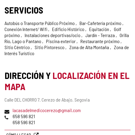
SERVICIOS
Autobús o Transporte Público Próximo
Bar-Cafetería próximo
Conexión Internet/ Wifi
Edificio Histórico
Equitación
Golf
próximo
Instalaciones deportivas/ocio
Jardín - Terraza
Orilla
Río, Lago o Pantano
Piscina exterior
Restaurante próximo
Sitio Céntrico
Sitio Pintoresco
Zona de Alta Montaña
Zona de
Interés Turístico
DIRECCIÓN Y
LOCALIZACIÓN EN EL
MAPA
Dirección
Calle DEL CHORRO 7.
Cerezo de Abajo.
Segovia
postal
Dirección
lacasadelmedicocerezo@gmail.com
de
Teléfonos
658 596 821
correo
658 596 821
electrónico
CÓMO LLEGAR