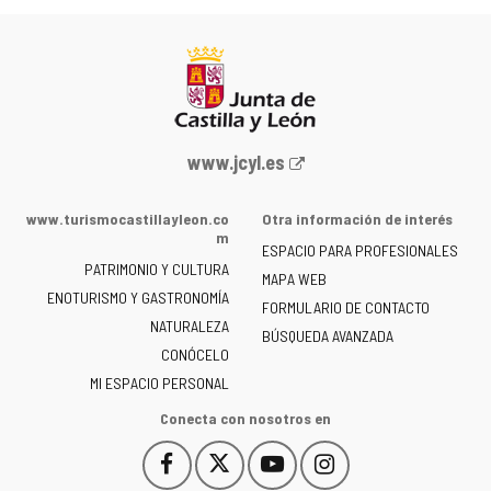
Portal
www.jcyl.es
web
de
www.turismocastillayleon.co
Otra información de interés
la
m
ESPACIO PARA PROFESIONALES
Junta
PATRIMONIO Y CULTURA
de
MAPA WEB
ENOTURISMO Y GASTRONOMÍA
Castilla
FORMULARIO DE CONTACTO
NATURALEZA
y
BÚSQUEDA AVANZADA
León
CONÓCELO
-
MI ESPACIO PERSONAL
Conecta con nosotros en
Facebook
X
YouTube
Instagram
Este
Este
Este
Este