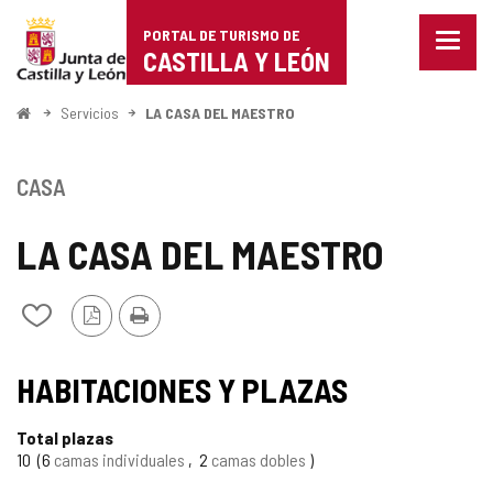
Portal
Saltar al contenido
PORTAL DE TURISMO DE
Menu
de
CASTILLA Y LEÓN
cerra
Mostr
Turismo
opcio
Inicio
Servicios
LA CASA DEL MAESTRO
de
de
naveg
Castilla
CASA
y
LA CASA DEL MAESTRO
León
Versión
Imprimir
Añadir/quitar
PDF
de
mis
TIPO
cuadernos
HABITACIONES Y PLAZAS
Total plazas
10
6
camas individuales
2
camas dobles