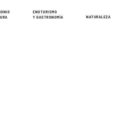
or
MONIO
ENOTURISMO
NATURALEZA
TURA
Y GASTRONOMÍA