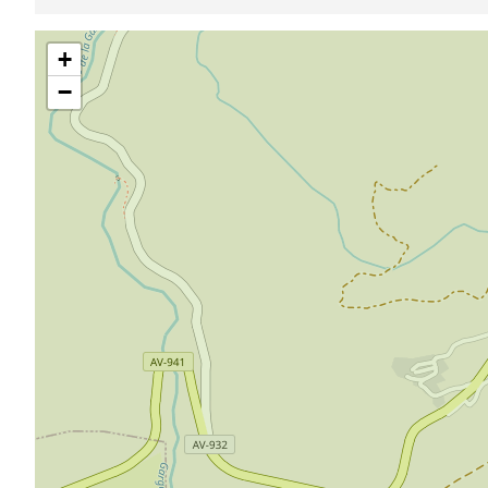
Saltar
+
mapa
−