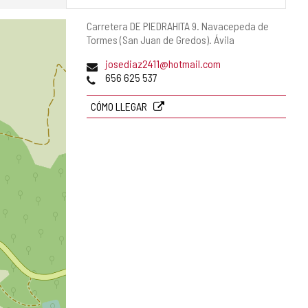
Dirección
Carretera DE PIEDRAHITA 9.
Navacepeda de
postal
Tormes (San Juan de Gredos).
Ávila
Dirección
josediaz2411@hotmail.com
de
Teléfonos
656 625 537
correo
electrónico
CÓMO LLEGAR