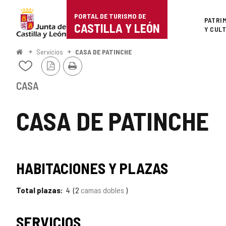
Portal
Saltar al contenido
PORTAL DE TURISMO DE
Superi
PATRI
de
CASTILLA Y LEÓN
Y CUL
Turismo
Inicio
Servicios
CASA DE PATINCHE
Versión
Imprimir
de
Añadir/quitar
PDF
de
Castilla
mis
CASA
cuadernos
y
CASA DE PATINCHE
León
HABITACIONES Y PLAZAS
Total plazas
4
2
camas dobles
SERVICIOS