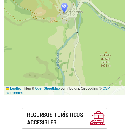
Leaflet
|
Tiles ©
OpenStreetMap
contributors. Geocoding ©
OSM
Nominatim
Servicios
RECURSOS TURÍSTICOS
ACCESIBLES