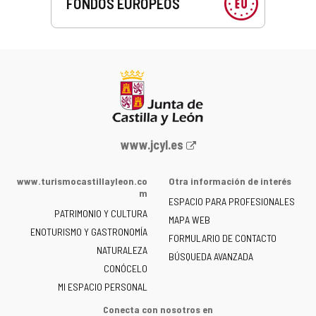
FONDOS EUROPEOS
Portal
www.jcyl.es
web
de
www.turismocastillayleon.co
Otra información de interés
la
m
ESPACIO PARA PROFESIONALES
Junta
PATRIMONIO Y CULTURA
de
MAPA WEB
ENOTURISMO Y GASTRONOMÍA
Castilla
FORMULARIO DE CONTACTO
NATURALEZA
y
BÚSQUEDA AVANZADA
León
CONÓCELO
-
MI ESPACIO PERSONAL
Conecta con nosotros en