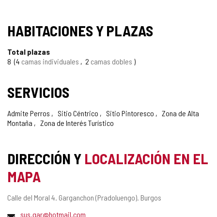
HABITACIONES Y PLAZAS
Total plazas
8
4
camas individuales
2
camas dobles
SERVICIOS
Admite Perros
Sitio Céntrico
Sitio Pintoresco
Zona de Alta
Montaña
Zona de Interés Turístico
DIRECCIÓN Y
LOCALIZACIÓN EN EL
MAPA
Dirección
Calle del Moral 4.
Garganchon (Pradoluengo).
Burgos
postal
Dirección
sus.gar@hotmail.com