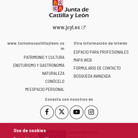
Portal
www.jcyl.es
web
de
www.turismocastillayleon.co
Otra información de interés
la
m
ESPACIO PARA PROFESIONALES
Junta
PATRIMONIO Y CULTURA
de
MAPA WEB
ENOTURISMO Y GASTRONOMÍA
Castilla
FORMULARIO DE CONTACTO
NATURALEZA
y
BÚSQUEDA AVANZADA
León
CONÓCELO
-
MI ESPACIO PERSONAL
Conecta con nosotros en
Facebook
X
YouTube
Instagram
Este
Este
Este
Este
enlace
enlace
enlace
enlace
se
se
se
se
Uso de cookies
abrirá
abrirá
abrirá
abrirá