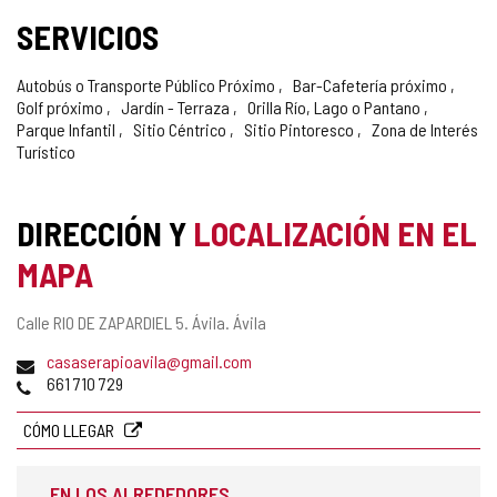
SERVICIOS
Autobús o Transporte Público Próximo
Bar-Cafetería próximo
Golf próximo
Jardín - Terraza
Orilla Río, Lago o Pantano
Parque Infantil
Sitio Céntrico
Sitio Pintoresco
Zona de Interés
Turístico
DIRECCIÓN Y
LOCALIZACIÓN EN EL
MAPA
Dirección
Calle RIO DE ZAPARDIEL 5.
Ávila.
Ávila
postal
Dirección
casaserapioavila@gmail.com
de
Teléfonos
661 710 729
correo
electrónico
CÓMO LLEGAR
EN LOS ALREDEDORES