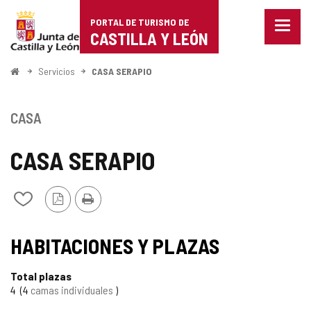
Portal
Saltar al contenido
PORTAL DE TURISMO DE
Menu
de
CASTILLA Y LEÓN
cerra
Mostr
Turismo
opcio
Inicio
Servicios
CASA SERAPIO
de
de
naveg
Castilla
CASA
y
CASA SERAPIO
León
Versión
Imprimir
Añadir/quitar
PDF
de
mis
cuadernos
HABITACIONES Y PLAZAS
Total plazas
4
4
camas individuales