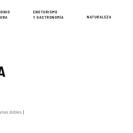
or
MONIO
ENOTURISMO
NATURALEZA
TURA
Y GASTRONOMÍA
A
amas dobles