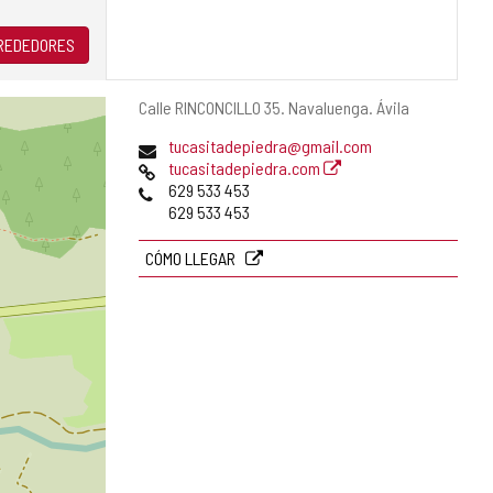
LREDEDORES
Dirección
Calle RINCONCILLO 35.
Navaluenga.
Ávila
postal
Dirección
tucasitadepiedra@gmail.com
de
Página
tucasitadepiedra.com
correo
Web
Teléfonos
629 533 453
electrónico
629 533 453
CÓMO LLEGAR