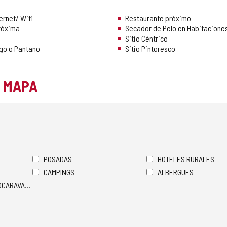
ernet/ Wifi
Restaurante próximo
róxima
Secador de Pelo en Habitacione
o
Sitio Céntrico
Lago o Pantano
Sitio Pintoresco
L MAPA
POSADAS
HOTELES RURALES
CAMPINGS
ALBERGUES
TOCARAVANAS