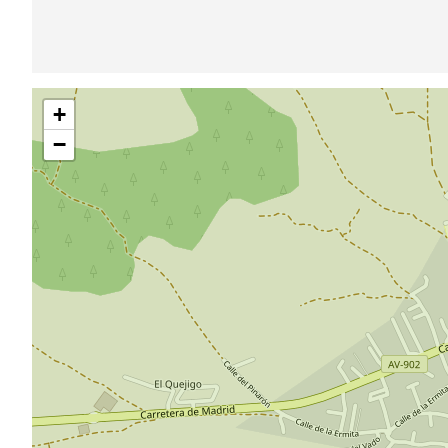
Saltar
+
mapa
−