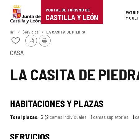
Portal
Saltar al contenido
PORTAL DE TURISMO DE
Superi
PATRI
de
CASTILLA Y LEÓN
Y CUL
Turismo
Inicio
Servicios
LA CASITA DE PIEDRA
Versión
Imprimir
de
Añadir/quitar
PDF
de
Castilla
mis
CASA
cuadernos
y
LA CASITA DE PIEDR
León
HABITACIONES Y PLAZAS
Total plazas
5
2
camas individuales
1
camas supletorias
1
c
SERVICIOS