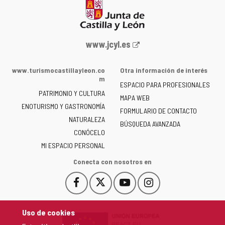
Portal
www.jcyl.es
web
de
www.turismocastillayleon.co
Otra información de interés
la
m
ESPACIO PARA PROFESIONALES
Junta
PATRIMONIO Y CULTURA
de
MAPA WEB
ENOTURISMO Y GASTRONOMÍA
Castilla
FORMULARIO DE CONTACTO
NATURALEZA
y
BÚSQUEDA AVANZADA
León
CONÓCELO
-
MI ESPACIO PERSONAL
Conecta con nosotros en
Facebook
X
YouTube
Instagram
Este
Este
Este
Este
enlace
enlace
enlace
enlace
se
se
se
se
Uso de cookies
abrirá
abrirá
abrirá
abrirá