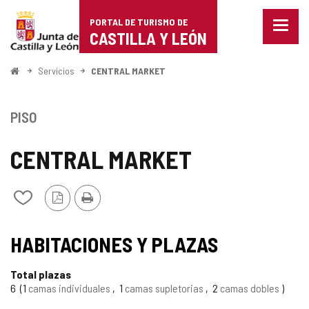
Portal
Saltar al contenido
PORTAL DE TURISMO DE
Menu
de
CASTILLA Y LEÓN
cerra
Mostr
Turismo
opcio
Inicio
Servicios
CENTRAL MARKET
de
de
naveg
Castilla
PISO
y
CENTRAL MARKET
León
Versión
Imprimir
Añadir/quitar
PDF
de
mis
TIPO
cuadernos
HABITACIONES Y PLAZAS
Total plazas
6
1
camas individuales
1
camas supletorias
2
camas dobles