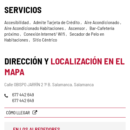
SERVICIOS
Accesibilidad
Admite Tarjeta de Crédito
Aire Acondicionado
Aire Acondicionado Habitaciones
Ascensor
Bar-Cafetería
próximo
Conexión Internet/ Wifi
Secador de Pelo en
Habitaciones
Sitio Céntrico
DIRECCIÓN Y
LOCALIZACIÓN EN EL
MAPA
Dirección
Calle OBISPO JARRÍN 2 1º B.
Salamanca.
Salamanca
postal
Teléfonos
677 442 649
677 442 649
CÓMO LLEGAR
EN LOS ALREDEDORES