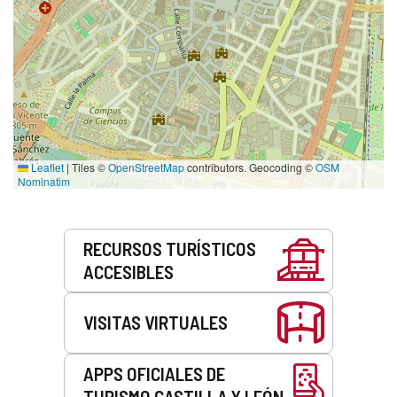
Leaflet
|
Tiles ©
OpenStreetMap
contributors. Geocoding ©
OSM
Nominatim
Servicios
RECURSOS TURÍSTICOS
ACCESIBLES
VISITAS VIRTUALES
APPS OFICIALES DE
TURISMO CASTILLA Y LEÓN