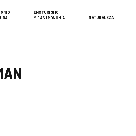
or
MONIO
ENOTURISMO
NATURALEZA
TURA
Y GASTRONOMÍA
MAN