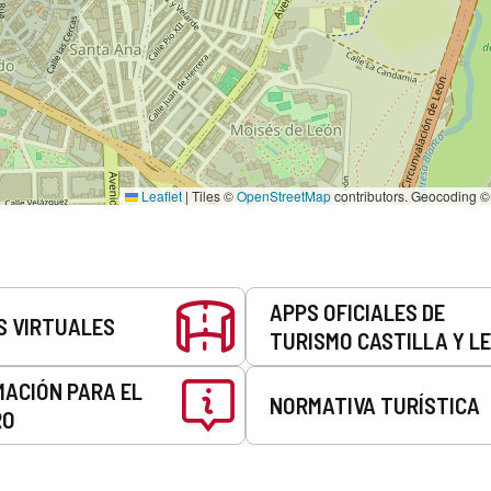
Leaflet
|
Tiles ©
OpenStreetMap
contributors. Geocoding 
APPS OFICIALES DE
S VIRTUALES
TURISMO CASTILLA Y L
MACIÓN PARA EL
NORMATIVA TURÍSTICA
RO