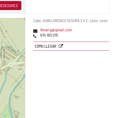
LREDEDORES
Dirección
Calle JUAN LORENZO SEGURA 3 4 E.
León.
León
postal
Dirección
9marig@gmail.com
de
Teléfonos
615 163 015
correo
electrónico
CÓMO LLEGAR