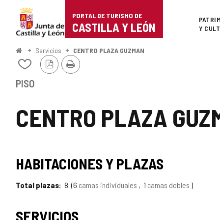
Portal
Saltar al contenido
PORTAL DE TURISMO DE
Superi
PATRI
de
CASTILLA Y LEÓN
Y CUL
Turismo
Inicio
Servicios
CENTRO PLAZA GUZMAN
Versión
Imprimir
de
Añadir/quitar
PDF
de
Castilla
mis
PISO
cuadernos
y
CENTRO PLAZA GUZ
León
HABITACIONES Y PLAZAS
Total plazas
8
6
camas individuales
1
camas dobles
SERVICIOS