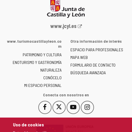
Portal
www.jcyl.es
web
de
www.turismocastillayleon.co
Otra información de interés
la
m
ESPACIO PARA PROFESIONALES
Junta
PATRIMONIO Y CULTURA
de
MAPA WEB
ENOTURISMO Y GASTRONOMÍA
Castilla
FORMULARIO DE CONTACTO
NATURALEZA
y
BÚSQUEDA AVANZADA
León
CONÓCELO
-
MI ESPACIO PERSONAL
Conecta con nosotros en
Facebook
X
YouTube
Instagram
Este
Este
Este
Este
enlace
enlace
enlace
enlace
se
se
se
se
Uso de cookies
abrirá
abrirá
abrirá
abrirá