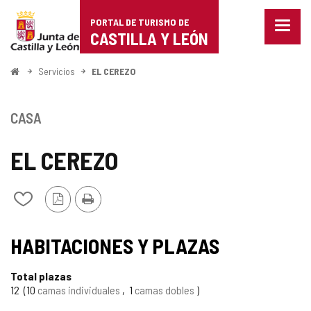
Portal
Saltar al contenido
PORTAL DE TURISMO DE
Menu
de
CASTILLA Y LEÓN
cerra
Mostr
Turismo
opcio
Inicio
Servicios
EL CEREZO
de
de
naveg
Castilla
CASA
y
EL CEREZO
León
Versión
Imprimir
Añadir/quitar
PDF
de
mis
cuadernos
HABITACIONES Y PLAZAS
Total plazas
12
10
camas individuales
1
camas dobles