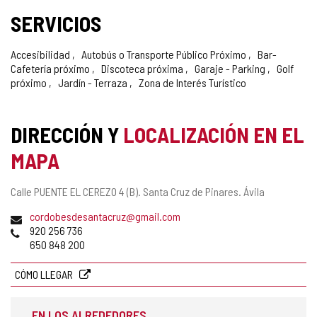
SERVICIOS
Accesibilidad
Autobús o Transporte Público Próximo
Bar-
Cafetería próximo
Discoteca próxima
Garaje - Parking
Golf
próximo
Jardín - Terraza
Zona de Interés Turístico
DIRECCIÓN Y
LOCALIZACIÓN EN EL
MAPA
Dirección
Calle PUENTE EL CEREZO 4 (B).
Santa Cruz de Pinares.
Ávila
postal
Dirección
cordobesdesantacruz@gmail.com
de
Teléfonos
920 256 736
correo
650 848 200
electrónico
CÓMO LLEGAR
EN LOS ALREDEDORES