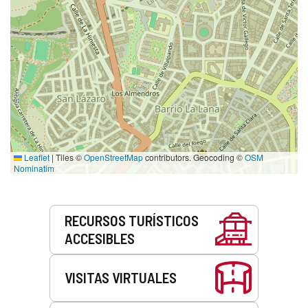
Leaflet
|
Tiles ©
OpenStreetMap
contributors. Geocoding ©
OSM
Nominatim
Servicios
RECURSOS TURÍSTICOS
ACCESIBLES
VISITAS VIRTUALES