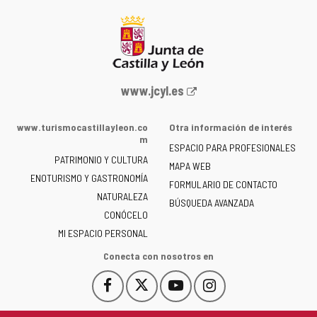
Portal
www.jcyl.es
web
de
www.turismocastillayleon.co
Otra información de interés
la
m
ESPACIO PARA PROFESIONALES
Junta
PATRIMONIO Y CULTURA
de
MAPA WEB
ENOTURISMO Y GASTRONOMÍA
Castilla
FORMULARIO DE CONTACTO
NATURALEZA
y
BÚSQUEDA AVANZADA
León
CONÓCELO
-
MI ESPACIO PERSONAL
Conecta con nosotros en
Facebook
X
YouTube
Instagram
Este
Este
Este
Este
enlace
enlace
enlace
enlace