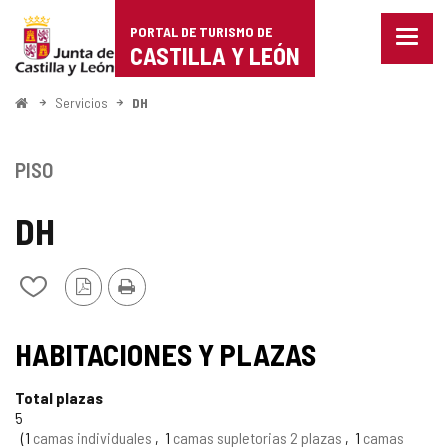
Portal
Saltar al contenido
PORTAL DE TURISMO DE
Menu
de
CASTILLA Y LEÓN
cerra
Mostr
Turismo
opcio
Inicio
Servicios
DH
de
de
naveg
Castilla
PISO
y
DH
León
Versión
Imprimir
Añadir/quitar
PDF
de
mis
TIPO
cuadernos
HABITACIONES Y PLAZAS
Total plazas
5
1
camas individuales
1
camas supletorias 2 plazas
1
camas