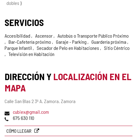
dobles
SERVICIOS
Accesibilidad
Ascensor
Autobús o Transporte Público Próximo
Bar-Cafetería próximo
Garaje - Parking
Guardería próxima
Parque Infantil
Secador de Pelo en Habitaciones
Sitio Céntrico
Televisión en Habitación
DIRECCIÓN Y
LOCALIZACIÓN EN EL
MAPA
Dirección
Calle San Blas 2 3º A.
Zamora.
Zamora
postal
Dirección
cubiex@gmail.com
de
Teléfonos
675 630 110
correo
electrónico
CÓMO LLEGAR