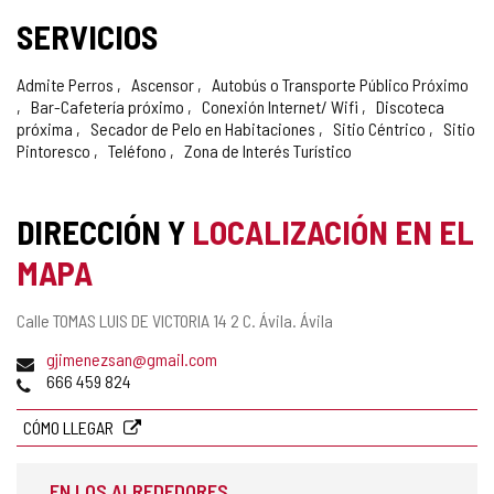
SERVICIOS
Admite Perros
Ascensor
Autobús o Transporte Público Próximo
Bar-Cafetería próximo
Conexión Internet/ Wifi
Discoteca
próxima
Secador de Pelo en Habitaciones
Sitio Céntrico
Sitio
Pintoresco
Teléfono
Zona de Interés Turístico
DIRECCIÓN Y
LOCALIZACIÓN EN EL
MAPA
Dirección
Calle TOMAS LUIS DE VICTORIA 14 2 C.
Ávila.
Ávila
postal
Dirección
gjimenezsan@gmail.com
de
Teléfonos
666 459 824
correo
electrónico
CÓMO LLEGAR
EN LOS ALREDEDORES