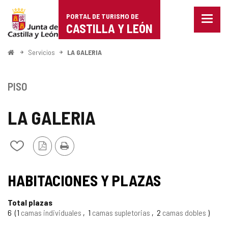
Portal
Saltar al contenido
PORTAL DE TURISMO DE
Menu
de
CASTILLA Y LEÓN
cerra
Mostr
Turismo
opcio
Inicio
Servicios
LA GALERIA
de
de
naveg
Castilla
PISO
y
LA GALERIA
León
Versión
Imprimir
Añadir/quitar
PDF
de
mis
cuadernos
HABITACIONES Y PLAZAS
Total plazas
6
1
camas individuales
1
camas supletorias
2
camas dobles