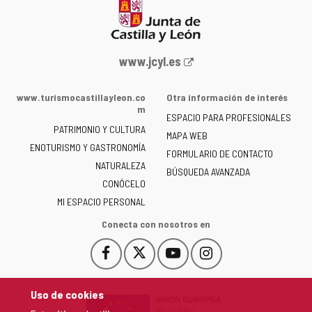
Portal
www.jcyl.es
web
de
www.turismocastillayleon.co
Otra información de interés
la
m
ESPACIO PARA PROFESIONALES
Junta
PATRIMONIO Y CULTURA
de
MAPA WEB
ENOTURISMO Y GASTRONOMÍA
Castilla
FORMULARIO DE CONTACTO
NATURALEZA
y
BÚSQUEDA AVANZADA
León
CONÓCELO
-
MI ESPACIO PERSONAL
Conecta con nosotros en
Facebook
X
YouTube
Instagram
Este
Este
Este
Este
enlace
enlace
enlace
enlace
se
se
se
se
Uso de cookies
abrirá
abrirá
abrirá
abrirá