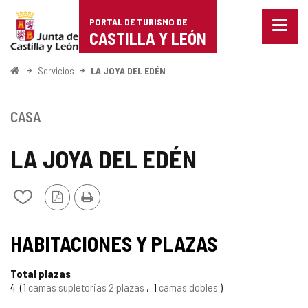
Portal
Saltar al contenido
PORTAL DE TURISMO DE
Menu
de
CASTILLA Y LEÓN
cerra
Mostr
Turismo
opcio
Inicio
Servicios
LA JOYA DEL EDÉN
de
de
naveg
Castilla
CASA
y
LA JOYA DEL EDÉN
León
Versión
Imprimir
Añadir/quitar
PDF
de
mis
cuadernos
HABITACIONES Y PLAZAS
Total plazas
4
1
camas supletorias 2 plazas
1
camas dobles