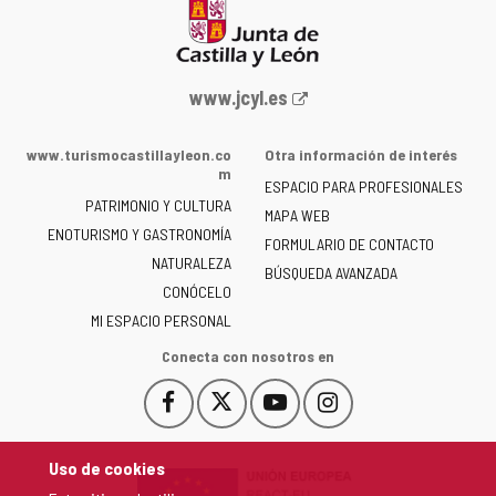
Portal
www.jcyl.es
web
de
www.turismocastillayleon.co
Otra información de interés
la
m
ESPACIO PARA PROFESIONALES
Junta
PATRIMONIO Y CULTURA
de
MAPA WEB
ENOTURISMO Y GASTRONOMÍA
Castilla
FORMULARIO DE CONTACTO
NATURALEZA
y
BÚSQUEDA AVANZADA
León
CONÓCELO
-
MI ESPACIO PERSONAL
Conecta con nosotros en
Facebook
X
YouTube
Instagram
Este
Este
Este
Este
enlace
enlace
enlace
enlace
se
se
se
se
Uso de cookies
abrirá
abrirá
abrirá
abrirá