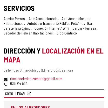
SERVICIOS
Admite Perros
Aire Acondicionado
Aire Acondicionado
Habitaciones
Autobús o Transporte Público Próximo
Bar-
Cafetería próximo
Conexión Internet/ Wifi
Jardín - Terraza
Secador de Pelo en Habitaciones
Sitio Céntrico
DIRECCIÓN Y
LOCALIZACIÓN EN EL
MAPA
Dirección
Calle Pozo 6.
Tardobispo (El Perdigón).
Zamora
postal
Dirección
rincondeleden.zamora@gmail.com
de
Teléfonos
635 814 534
correo
electrónico
CÓMO LLEGAR
EN LOS ALREDEDORES