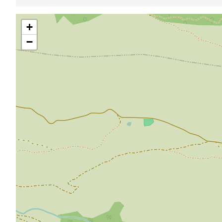
Saltar
+
mapa
−