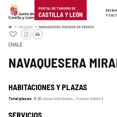
Portal
Saltar al contenido
PORTAL DE TURISMO DE
Superi
PATRI
de
CASTILLA Y LEÓN
Y CUL
Turismo
Inicio
Servicios
NAVAQUESERA MIRADOR DE GREDOS
Versión
Imprimir
de
Añadir/quitar
PDF
de
Castilla
mis
CHALÉ
cuadernos
y
NAVAQUESERA MIRA
León
HABITACIONES Y PLAZAS
Total plazas
8
6
camas individuales
1
camas dobles
SERVICIOS