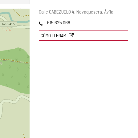
Dirección
Calle CABEZUELO 4.
Navaquesera.
Ávila
postal
Teléfonos
615 625 068
CÓMO LLEGAR