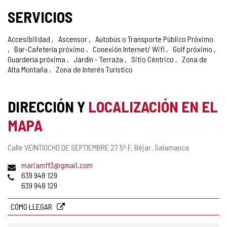
SERVICIOS
Accesibilidad
Ascensor
Autobús o Transporte Público Próximo
Bar-Cafetería próximo
Conexión Internet/ Wifi
Golf próximo
Guardería próxima
Jardín - Terraza
Sitio Céntrico
Zona de
Alta Montaña
Zona de Interés Turístico
DIRECCIÓN Y
LOCALIZACIÓN EN EL
MAPA
Dirección
Calle VEINTIOCHO DE SEPTIEMBRE 27 5º F.
Béjar.
Salamanca
postal
Dirección
mariamff3@gmail.com
de
Teléfonos
639 948 129
correo
639 948 129
electrónico
CÓMO LLEGAR