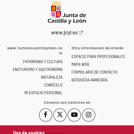
Portal
www.jcyl.es
web
de
www.turismocastillayleon.co
Otra información de interés
la
m
ESPACIO PARA PROFESIONALES
Junta
PATRIMONIO Y CULTURA
de
MAPA WEB
ENOTURISMO Y GASTRONOMÍA
Castilla
FORMULARIO DE CONTACTO
NATURALEZA
y
BÚSQUEDA AVANZADA
León
CONÓCELO
-
MI ESPACIO PERSONAL
Conecta con nosotros en
Facebook
X
YouTube
Instagram
Este
Este
Este
Este
enlace
enlace
enlace
enlace
se
se
se
se
Uso de cookies