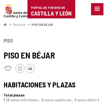
Portal
Saltar al contenido
PORTAL DE TURISMO DE
Menu
de
CASTILLA Y LEÓN
cerra
Mostr
Turismo
opcio
Inicio
Servicios
PISO EN BÉJAR
de
de
naveg
Castilla
PISO
y
PISO EN BÉJAR
León
Versión
Imprimir
Añadir/quitar
PDF
de
mis
cuadernos
HABITACIONES Y PLAZAS
Total plazas
7
3
camas individuales
2
camas supletorias
1
camas dobles