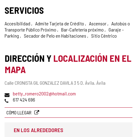
SERVICIOS
Accesibilidad
Admite Tarjeta de Crédito
Ascensor
Autobús o
Transporte Público Próximo
Bar-Cafetería próximo
Garaje -
Parking
Secador de Pelo en Habitaciones
Sitio Céntrico
DIRECCIÓN Y
LOCALIZACIÓN EN EL
MAPA
Dirección
Calle CRONISTA GIL GONZALEZ DAVILA 3 5 D.
Ávila.
Ávila
postal
Dirección
betty_romero2002@hotmail.com
de
Teléfonos
617 424 696
correo
electrónico
CÓMO LLEGAR
EN LOS ALREDEDORES