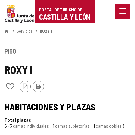
Portal
Saltar al contenido
PORTAL DE TURISMO DE
Menu
de
CASTILLA Y LEÓN
cerra
Mostr
Turismo
opcio
Inicio
Servicios
ROXY I
de
de
naveg
Castilla
PISO
y
ROXY I
León
Versión
Imprimir
Añadir/quitar
PDF
de
mis
cuadernos
HABITACIONES Y PLAZAS
Total plazas
6
3
camas individuales
1
camas supletorias
1
camas dobles