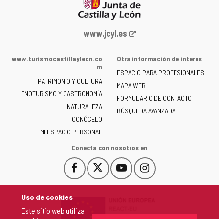
Portal
www.jcyl.es
web
de
www.turismocastillayleon.co
Otra información de interés
la
m
ESPACIO PARA PROFESIONALES
Junta
PATRIMONIO Y CULTURA
de
MAPA WEB
ENOTURISMO Y GASTRONOMÍA
Castilla
FORMULARIO DE CONTACTO
NATURALEZA
y
BÚSQUEDA AVANZADA
León
CONÓCELO
-
MI ESPACIO PERSONAL
Conecta con nosotros en
Facebook
X
YouTube
Instagram
Este
Este
Este
Este
enlace
enlace
enlace
enlace
se
se
se
se
Uso de cookies
abrirá
abrirá
abrirá
abrirá
Este sitio web utiliza
en
en
en
en