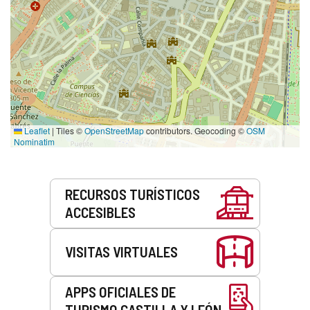
Leaflet
|
Tiles ©
OpenStreetMap
contributors. Geocoding ©
OSM
Nominatim
Servicios
RECURSOS TURÍSTICOS
ACCESIBLES
VISITAS VIRTUALES
APPS OFICIALES DE
TURISMO CASTILLA Y LEÓN