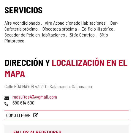
SERVICIOS
Aire Acondicionado
Aire Acondicionado Habitaciones
Bar-
Cafetería próximo
Discoteca próxima
Edificio Histórico
Secador de Pelo en Habitaciones
Sitio Céntrico
Sitio
Pintoresco
DIRECCIÓN Y
LOCALIZACIÓN EN EL
MAPA
Dirección
Calle RÚA MAYOR 43 2º C.
Salamanca.
Salamanca
postal
Dirección
ruasuites43@gmail.com
de
Teléfonos
690 614 600
correo
electrónico
CÓMO LLEGAR
EN LOS ALREDEDORES