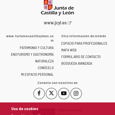
Portal
www.jcyl.es
web
de
www.turismocastillayleon.co
Otra información de interés
la
m
ESPACIO PARA PROFESIONALES
Junta
PATRIMONIO Y CULTURA
de
MAPA WEB
ENOTURISMO Y GASTRONOMÍA
Castilla
FORMULARIO DE CONTACTO
NATURALEZA
y
BÚSQUEDA AVANZADA
León
CONÓCELO
-
MI ESPACIO PERSONAL
Conecta con nosotros en
Facebook
X
YouTube
Instagram
Este
Este
Este
Este
enlace
enlace
enlace
enlace
se
se
se
se
Uso de cookies
abrirá
abrirá
abrirá
abrirá