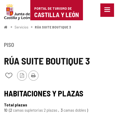
Portal
Saltar al contenido
PORTAL DE TURISMO DE
Menu
de
CASTILLA Y LEÓN
cerra
Mostr
Turismo
opcio
Inicio
Servicios
RÚA SUITE BOUTIQUE 3
de
de
naveg
Castilla
PISO
y
RÚA SUITE BOUTIQUE 3
León
Versión
Imprimir
Añadir/quitar
PDF
de
mis
TIPO
cuadernos
HABITACIONES Y PLAZAS
Total plazas
10
2
camas supletorias 2 plazas
3
camas dobles