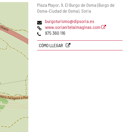
Dirección
Plaza Mayor, 9.
El Burgo de Osma (Burgo de
postal
Osma-Ciudad de Osma).
Soria
Dirección
burgoturismo@dipsoria.es
de
Página
www.sorianitelaimaginas.com
correo
Web
Teléfonos
975 360 116
electrónico
CÓMO LLEGAR