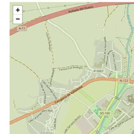
Saltar
+
mapa
−