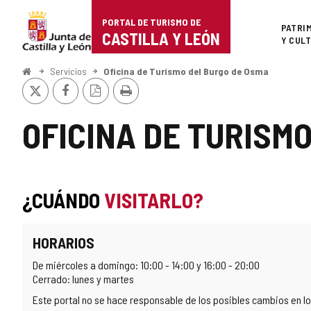
Portal
Saltar al contenido
PORTAL DE TURISMO DE
Superi
PATRI
de
CASTILLA Y LEÓN
Y CUL
Turismo
Inicio
Servicios
Oficina de Turismo del Burgo de Osma
X
Facebook
Versión
Imprimir
de
PDF
Castilla
OFICINA DE TURISM
y
León
¿CUÁNDO
VISITARLO?
HORARIOS
De miércoles a domingo: 10:00 - 14:00 y 16:00 - 20:00
Cerrado: lunes y martes
Este portal no se hace responsable de los posibles cambios en los