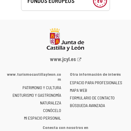
FONDOS EUROPEOS
Portal
www.jcyl.es
web
de
www.turismocastillayleon.co
Otra información de interés
la
m
ESPACIO PARA PROFESIONALES
Junta
PATRIMONIO Y CULTURA
de
MAPA WEB
ENOTURISMO Y GASTRONOMÍA
Castilla
FORMULARIO DE CONTACTO
NATURALEZA
y
BÚSQUEDA AVANZADA
León
CONÓCELO
-
MI ESPACIO PERSONAL
Conecta con nosotros en