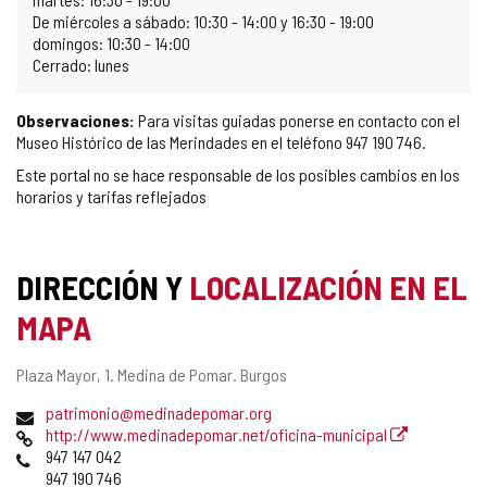
De miércoles a sábado: 10:30 - 14:00 y 16:30 - 19:00
domingos: 10:30 - 14:00
Cerrado: lunes
Observaciones:
Para visitas guiadas ponerse en contacto con el
Museo Histórico de las Merindades en el teléfono 947 190 746.
Este portal no se hace responsable de los posibles cambios en los
horarios y tarifas reflejados
DIRECCIÓN Y
LOCALIZACIÓN EN EL
MAPA
Dirección
Plaza Mayor, 1.
Medina de Pomar.
Burgos
postal
Dirección
patrimonio@medinadepomar.org
de
Página
http://www.medinadepomar.net/oficina-municipal
correo
Web
Teléfonos
947 147 042
electrónico
947 190 746