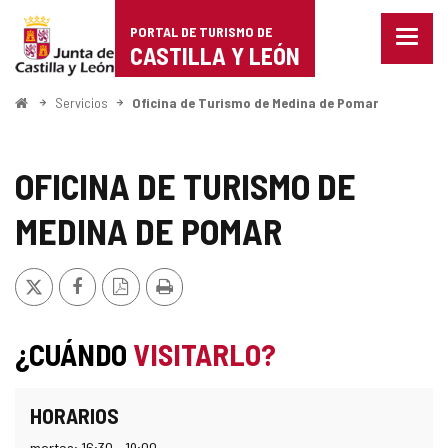
Portal
Saltar al contenido
PORTAL DE TURISMO DE
Menu
de
CASTILLA Y LEÓN
cerra
Mostr
Turismo
opcio
Inicio
Servicios
Oficina de Turismo de Medina de Pomar
de
de
naveg
Castilla
OFICINA DE TURISMO DE
y
MEDINA DE POMAR
León
X
Facebook
Versión
Imprimir
PDF
¿CUÁNDO
VISITARLO?
HORARIOS
martes: 16:30 - 19:00