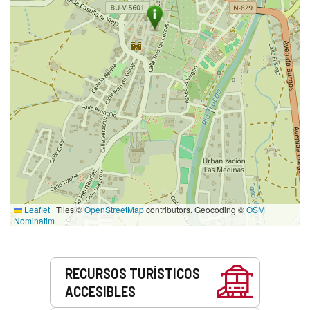
Leaflet
|
Tiles ©
OpenStreetMap
contributors. Geocoding ©
OSM
Nominatim
Servicios
RECURSOS TURÍSTICOS
ACCESIBLES