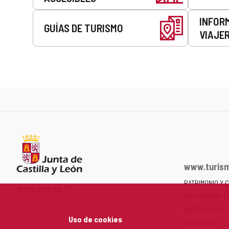
INFOR
GUÍAS DE TURISMO
VIAJE
www.turism
PATRIMONIO Y 
Portal
www.jcyl.es
ENOTURISMO Y
web
de
NATURALEZA
Uso de cookies
la
CONÓCELO