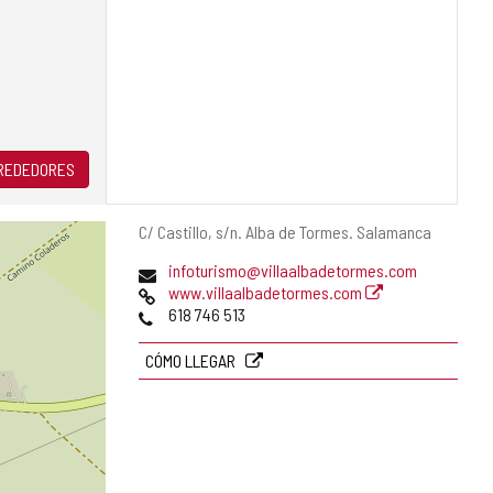
LREDEDORES
Dirección
C/ Castillo, s/n.
Alba de Tormes.
Salamanca
postal
Dirección
infoturismo@villaalbadetormes.com
de
Página
www.villaalbadetormes.com
correo
Web
Teléfonos
618 746 513
electrónico
CÓMO LLEGAR