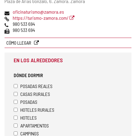
Dirección
Plaza de Arias Gonzalo, 6.
Zamora.
Zamora
postal
Dirección
oficinaturismo@zamora.es
de
Página
https://turismo-zamora.com/
correo
Web
Teléfonos
980 533 694
electrónico
Fax
980 533 694
CÓMO LLEGAR
EN LOS ALREDEDORES
DÓNDE DORMIR
POSADAS REALES
CASAS RURALES
POSADAS
HOTELES RURALES
HOTELES
APARTAMENTOS
CAMPINGS