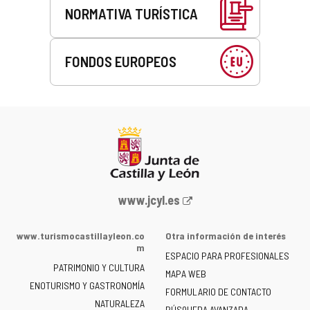
NORMATIVA TURÍSTICA
FONDOS EUROPEOS
Portal
www.jcyl.es
web
de
www.turismocastillayleon.co
Otra información de interés
la
m
ESPACIO PARA PROFESIONALES
Junta
PATRIMONIO Y CULTURA
de
MAPA WEB
ENOTURISMO Y GASTRONOMÍA
Castilla
FORMULARIO DE CONTACTO
NATURALEZA
y
BÚSQUEDA AVANZADA