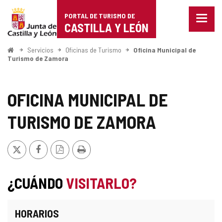
Portal
Saltar al contenido
PORTAL DE TURISMO DE
Menu
de
CASTILLA Y LEÓN
cerra
Mostr
Turismo
opcio
Inicio
Servicios
Oficinas de Turismo
Oficina Municipal de
de
Turismo de Zamora
de
naveg
Castilla
OFICINA MUNICIPAL DE
y
TURISMO DE ZAMORA
León
X
Facebook
Versión
Imprimir
PDF
¿CUÁNDO
VISITARLO?
HORARIOS