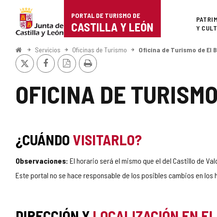
Portal
Saltar al contenido
PORTAL DE TURISMO DE
Superi
PATRI
de
CASTILLA Y LEÓN
Y CUL
Turismo
Inicio
Servicios
Oficinas de Turismo
Oficina de Turismo de El B
X
Facebook
Versión
Imprimir
de
PDF
Castilla
OFICINA DE TURISMO
y
León
¿CUÁNDO
VISITARLO?
Observaciones:
El horario será el mismo que el del Castillo de V
Este portal no se hace responsable de los posibles cambios en los h
DIRECCIÓN Y
LOCALIZACIÓN EN E