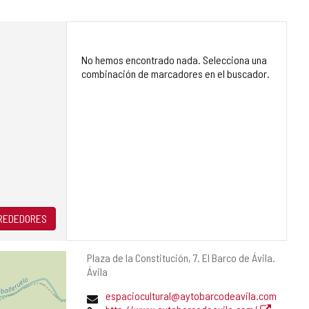
No hemos encontrado nada. Selecciona una
combinación de marcadores en el buscador.
LREDEDORES
Dirección
Plaza de la Constitución, 7.
El Barco de Ávila.
postal
Ávila
Dirección
espaciocultural@aytobarcodeavila.com
de
Página