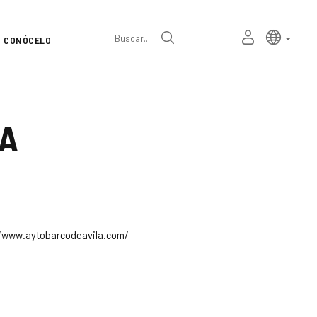
Selector
Idioma a
españ
MI
Buscar
CONÓCELO
de
ESPACIO
PERSONAL
idioma
LA
tp://www.aytobarcodeavila.com/