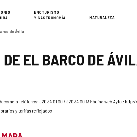
or
MONIO
ENOTURISMO
NATURALEZA
TURA
Y GASTRONOMÍA
arco de Ávila
 DE EL BARCO DE ÁVI
aldecorneja Teléfonos: 920 34 01 00 / 920 34 00 13 Página web Ayto.: ht
orarios y tarifas reflejados
L MAPA