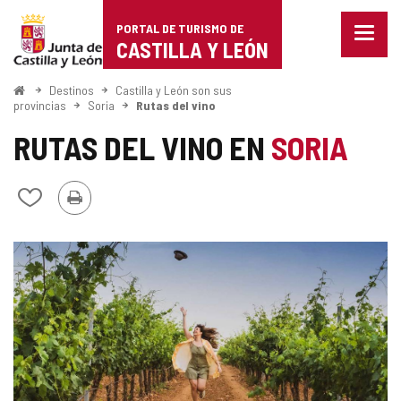
Portal
Saltar al contenido
PORTAL DE TURISMO DE
Menu
de
CASTILLA Y LEÓN
cerra
Mostr
Turismo
opcio
Inicio
Destinos
Castilla y León son sus
de
provincias
Soria
Rutas del vino
de
naveg
RUTAS DEL VINO EN
SORIA
Castilla
y
Imprimir
Añadir/quitar
de
León
mis
cuadernos