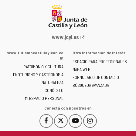
Portal
www.jcyl.es
web
de
www.turismocastillayleon.co
Otra información de interés
la
m
ESPACIO PARA PROFESIONALES
Junta
PATRIMONIO Y CULTURA
de
MAPA WEB
ENOTURISMO Y GASTRONOMÍA
Castilla
FORMULARIO DE CONTACTO
NATURALEZA
y
BÚSQUEDA AVANZADA
León
CONÓCELO
-
MI ESPACIO PERSONAL
Conecta con nosotros en
Facebook
X
YouTube
Instagram
Este
Este
Este
Este
enlace
enlace
enlace
enlace
se
se
se
se