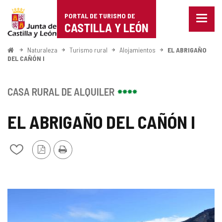
Portal
Saltar al contenido
PORTAL DE TURISMO DE
Menu
de
CASTILLA Y LEÓN
cerra
Mostr
Turismo
opcio
Inicio
Naturaleza
Turismo rural
Alojamientos
EL ABRIGAÑO
de
DEL CAÑÓN I
de
naveg
Castilla
CASA RURAL DE ALQUILER
y
EL ABRIGAÑO DEL CAÑÓN I
León
Versión
Imprimir
Añadir/quitar
PDF
de
mis
cuadernos
GALERÍA
DE