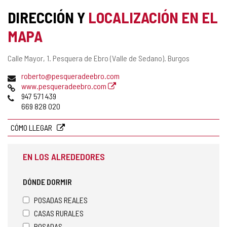
DIRECCIÓN Y
LOCALIZACIÓN EN EL
MAPA
Dirección
Calle Mayor, 1.
Pesquera de Ebro (Valle de Sedano).
Burgos
postal
Dirección
roberto@pesqueradeebro.com
de
Página
www.pesqueradeebro.com
correo
Web
Teléfonos
947 571 439
electrónico
669 828 020
CÓMO LLEGAR
EN LOS ALREDEDORES
DÓNDE DORMIR
POSADAS REALES
CASAS RURALES
POSADAS