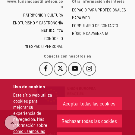
www.turismocastillayleon.co
Otra información de interés
la
m
ESPACIO PARA PROFESIONALES
Junta
PATRIMONIO Y CULTURA
de
MAPA WEB
ENOTURISMO Y GASTRONOMÍA
Castilla
FORMULARIO DE CONTACTO
NATURALEZA
y
BÚSQUEDA AVANZADA
León
CONÓCELO
-
MI ESPACIO PERSONAL
Conecta con nosotros en
Facebook
X
YouTube
Instagram
Este
Este
Este
Este
enlace
enlace
enlace
enlace
se
se
se
se
Uso de cookies
abrirá
abrirá
abrirá
abrirá
Este sitio web utiliza
en
en
en
en
cookies para
una
una
una
una
Aceptar todas las cookies
mejorar su
ventana
ventana
ventana
ventana
experiencia de
nueva.
nueva.
nueva.
nueva.
navegación. Más
Rechazar todas las cookies
"Volver
información sobre
cómo usamos las
Copyright 2026 - Junta de Castilla y León