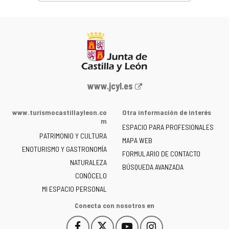
Portal
www.jcyl.es
web
de
www.turismocastillayleon.co
Otra información de interés
la
m
ESPACIO PARA PROFESIONALES
Junta
PATRIMONIO Y CULTURA
de
MAPA WEB
ENOTURISMO Y GASTRONOMÍA
Castilla
FORMULARIO DE CONTACTO
NATURALEZA
y
BÚSQUEDA AVANZADA
León
CONÓCELO
-
MI ESPACIO PERSONAL
Conecta con nosotros en
Facebook
X
YouTube
Instagram