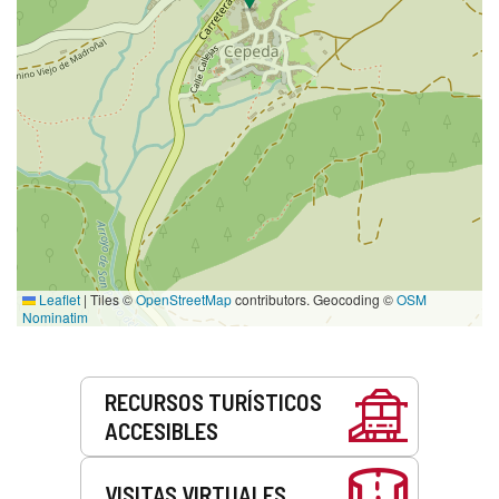
Leaflet
|
Tiles ©
OpenStreetMap
contributors. Geocoding ©
OSM
Nominatim
Servicios
RECURSOS TURÍSTICOS
ACCESIBLES
VISITAS VIRTUALES