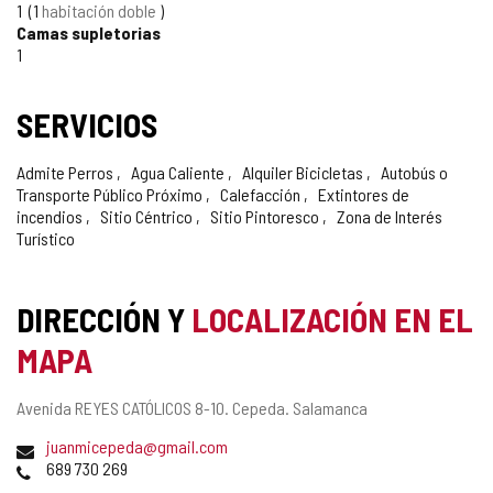
1
1
habitación doble
Camas supletorias
1
SERVICIOS
Admite Perros
Agua Caliente
Alquiler Bicicletas
Autobús o
Transporte Público Próximo
Calefacción
Extintores de
incendios
Sitio Céntrico
Sitio Pintoresco
Zona de Interés
Turístico
DIRECCIÓN Y
LOCALIZACIÓN EN EL
MAPA
Dirección
Avenida REYES CATÓLICOS 8-10.
Cepeda.
Salamanca
postal
Dirección
juanmicepeda@gmail.com
de
Teléfonos
689 730 269
correo