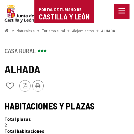
Portal
Saltar al contenido
PORTAL DE TURISMO DE
Menu
de
CASTILLA Y LEÓN
cerra
Mostr
Turismo
opcio
Inicio
Naturaleza
Turismo rural
Alojamientos
ALHADA
de
de
naveg
Castilla
CASA RURAL
y
ALHADA
León
Versión
Imprimir
Añadir/quitar
PDF
de
mis
cuadernos
HABITACIONES Y PLAZAS
Total plazas
2
Total habitaciones