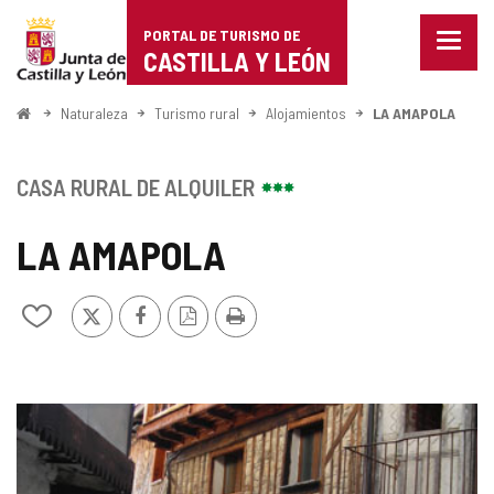
Portal
Saltar al contenido
PORTAL DE TURISMO DE
Menu
de
CASTILLA Y LEÓN
cerra
Mostr
Turismo
opcio
Inicio
Naturaleza
Turismo rural
Alojamientos
LA AMAPOLA
de
de
naveg
Castilla
CASA RURAL DE ALQUILER
y
LA AMAPOLA
León
X
Facebook
Versión
Imprimir
Añadir/quitar
PDF
de
mis
cuadernos
GALERÍA
DE