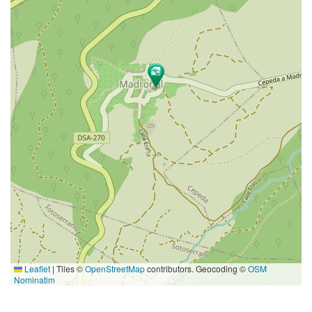
Leaflet
|
Tiles ©
OpenStreetMap
contributors. Geocoding ©
OSM
Nominatim