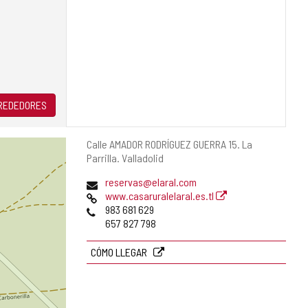
LREDEDORES
Dirección
Calle AMADOR RODRÍGUEZ GUERRA 15.
La
postal
Parrilla.
Valladolid
Dirección
reservas@elaral.com
de
Página
www.casaruralelaral.es.tl
correo
Web
Teléfonos
983 681 629
electrónico
657 827 798
CÓMO LLEGAR