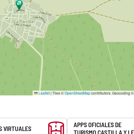
Leaflet
|
Tiles ©
OpenStreetMap
contributors. Geocoding 
APPS OFICIALES DE
S VIRTUALES
TURISMO CASTILLA Y L