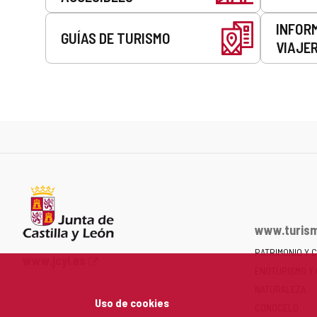
INFOR
GUÍAS DE TURISMO
VIAJE
www.turism
PATRIMONIO Y 
Portal
www.jcyl.es
ENOTURISMO Y
web
de
NATURALEZA
Uso de cookies
la
CONÓCELO