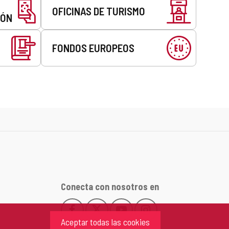
OFICINAS DE TURISMO
EÓN
FONDOS EUROPEOS
Conecta con nosotros en
Facebook
X
YouTube
Instagram
Este
Este
Este
Este
Aceptar todas las cookies
enlace
enlace
enlace
enlace