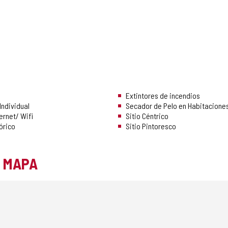
Extintores de incendios
Individual
Secador de Pelo en Habitacione
ernet/ Wifi
Sitio Céntrico
tórico
Sitio Pintoresco
L MAPA