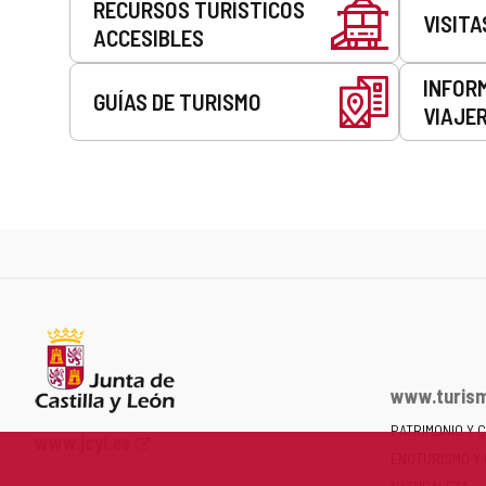
RECURSOS TURÍSTICOS
VISITA
ACCESIBLES
INFOR
GUÍAS DE TURISMO
VIAJE
www.turism
PATRIMONIO Y 
Portal
www.jcyl.es
ENOTURISMO Y
web