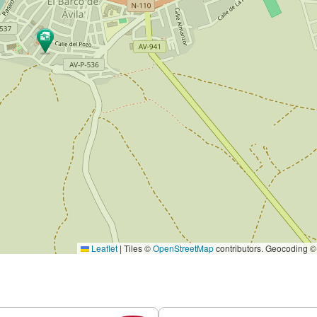
Leaflet
|
Tiles ©
OpenStreetMap
contributors. Geocoding 