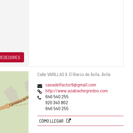
LREDEDORES
Dirección
Calle VARILLAS 9.
El Barco de Ávila.
Ávila
postal
Dirección
casadelfactor9@gmail.com
de
Página
http://www.azabachegredos.com
correo
Web
Teléfonos
646 540 255
electrónico
920 340 862
646 540 255
CÓMO LLEGAR