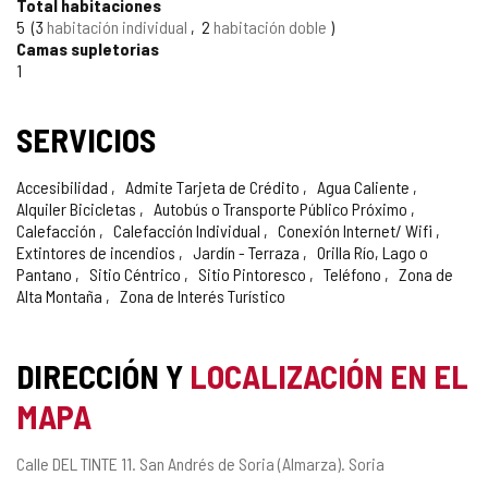
Total habitaciones
5
3
habitación individual
2
habitación doble
Camas supletorias
1
SERVICIOS
Accesibilidad
Admite Tarjeta de Crédito
Agua Caliente
Alquiler Bicicletas
Autobús o Transporte Público Próximo
Calefacción
Calefacción Individual
Conexión Internet/ Wifi
Extintores de incendios
Jardín - Terraza
Orilla Río, Lago o
Pantano
Sitio Céntrico
Sitio Pintoresco
Teléfono
Zona de
Alta Montaña
Zona de Interés Turístico
DIRECCIÓN Y
LOCALIZACIÓN EN EL
MAPA
Dirección
Calle DEL TINTE 11.
San Andrés de Soria (Almarza).
Soria
postal