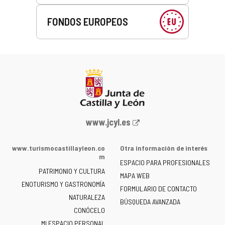
FONDOS EUROPEOS
Portal
www.jcyl.es
web
de
www.turismocastillayleon.co
Otra información de interés
la
m
ESPACIO PARA PROFESIONALES
Junta
PATRIMONIO Y CULTURA
de
MAPA WEB
ENOTURISMO Y GASTRONOMÍA
Castilla
FORMULARIO DE CONTACTO
NATURALEZA
y
BÚSQUEDA AVANZADA
León
CONÓCELO
-
MI ESPACIO PERSONAL