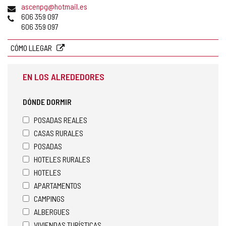
Dirección
ascenpg@hotmail.es
de
Teléfonos
606 359 097
correo
606 359 097
electrónico
CÓMO LLEGAR
EN LOS ALREDEDORES
DÓNDE DORMIR
POSADAS REALES
CASAS RURALES
POSADAS
HOTELES RURALES
HOTELES
APARTAMENTOS
CAMPINGS
ALBERGUES
VIVIENDAS TURÍSTICAS