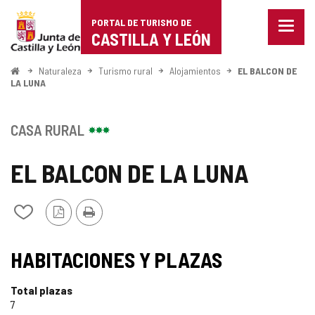
Portal
Saltar al contenido
PORTAL DE TURISMO DE
Menu
de
CASTILLA Y LEÓN
cerra
Mostr
Turismo
opcio
Inicio
Naturaleza
Turismo rural
Alojamientos
EL BALCON DE
de
LA LUNA
de
naveg
Castilla
CASA RURAL
y
EL BALCON DE LA LUNA
León
Versión
Imprimir
Añadir/quitar
PDF
de
mis
cuadernos
HABITACIONES Y PLAZAS
Total plazas
7