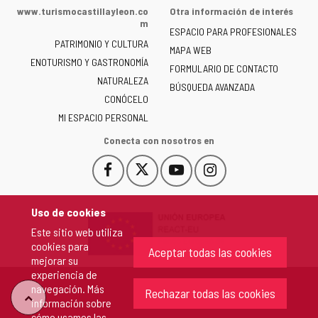
de
www.turismocastillayleon.co
Otra información de interés
la
m
ESPACIO PARA PROFESIONALES
Junta
PATRIMONIO Y CULTURA
de
MAPA WEB
ENOTURISMO Y GASTRONOMÍA
Castilla
FORMULARIO DE CONTACTO
NATURALEZA
y
BÚSQUEDA AVANZADA
León
CONÓCELO
-
MI ESPACIO PERSONAL
Conecta con nosotros en
Facebook
X
YouTube
Instagram
Este
Este
Este
Este
enlace
enlace
enlace
enlace
se
se
se
se
Uso de cookies
abrirá
abrirá
abrirá
abrirá
Este sitio web utiliza
en
en
en
en
cookies para
una
una
una
una
Aceptar todas las cookies
mejorar su
ventana
ventana
ventana
ventana
experiencia de
nueva.
nueva.
nueva.
nueva.
navegación. Más
Rechazar todas las cookies
"Volver
información sobre
cómo usamos las