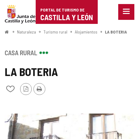
Portal
Saltar al contenido
PORTAL DE TURISMO DE
Menu
de
CASTILLA Y LEÓN
cerra
Mostr
Turismo
opcio
Inicio
Naturaleza
Turismo rural
Alojamientos
LA BOTERIA
de
de
naveg
Castilla
CASA RURAL
y
LA BOTERIA
León
Versión
Imprimir
Añadir/quitar
PDF
de
mis
cuadernos
GALERÍA
DE