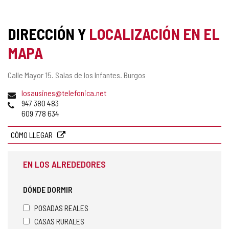
DIRECCIÓN Y
LOCALIZACIÓN EN EL
MAPA
Dirección
Calle Mayor 15.
Salas de los Infantes.
Burgos
postal
Dirección
losausines@telefonica.net
de
Teléfonos
947 380 483
correo
609 778 634
electrónico
CÓMO LLEGAR
EN LOS ALREDEDORES
DÓNDE DORMIR
POSADAS REALES
CASAS RURALES