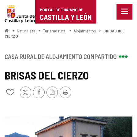
Portal
Saltar al contenido
PORTAL DE TURISMO DE
Menu
de
CASTILLA Y LEÓN
cerra
Mostr
Turismo
opcio
Inicio
Naturaleza
Turismo rural
Alojamientos
BRISAS DEL
de
CIERZO
de
naveg
Castilla
CASA RURAL DE ALOJAMIENTO COMPARTIDO
y
BRISAS DEL CIERZO
León
X
Facebook
Versión
Imprimir
Añadir/quitar
PDF
de
mis
cuadernos
GALERÍA
DE