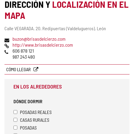
DIRECCIÓN Y
LOCALIZACIÓN EN EL
MAPA
Dirección
Calle VEGARADA. 20.
Redipuertas (Valdelugueros).
León
postal
Dirección
buzon@brisasdelcierzo.com
de
Página
http://www.brisasdelcierzo.com
correo
Web
Teléfonos
606 878 121
electrónico
987 243 480
CÓMO LLEGAR
EN LOS ALREDEDORES
DÓNDE DORMIR
POSADAS REALES
CASAS RURALES
POSADAS