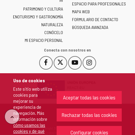
m
ESPACIO PARA PROFESIONALES
Junta
PATRIMONIO Y CULTURA
de
MAPA WEB
ENOTURISMO Y GASTRONOMÍA
Castilla
FORMULARIO DE CONTACTO
NATURALEZA
y
BÚSQUEDA AVANZADA
León
CONÓCELO
-
MI ESPACIO PERSONAL
Conecta con nosotros en
Facebook
X
YouTube
Instagram
Este
Este
Este
Este
enlace
enlace
enlace
enlace
se
se
se
se
Uso de cookies
abrirá
abrirá
abrirá
abrirá
Este sitio web utiliza
en
en
en
en
cookies para
una
una
una
una
Aceptar todas las cookies
mejorar su
ventana
ventana
ventana
ventana
experiencia de
nueva.
nueva.
nueva.
nueva.
navegación. Más
Rechazar todas las cookies
"Volver
información sobre
cómo usamos las
Copyright 2026 - Junta de Castilla y León
cookies y de qué
arriba"
Configurar cookies
Todos los derechos reservados.