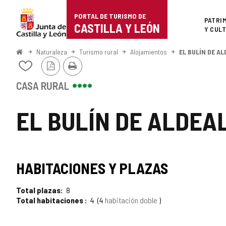
Portal
Saltar al contenido
PORTAL DE TURISMO DE
Superi
PATRI
de
CASTILLA Y LEÓN
Y CUL
Turismo
Inicio
Naturaleza
Turismo rural
Alojamientos
EL BULÍN DE A
Versión
Imprimir
de
Añadir/quitar
PDF
de
Castilla
mis
CASA RURAL
cuadernos
y
EL BULÍN DE ALDEA
León
HABITACIONES Y PLAZAS
Total plazas
8
Total habitaciones
4
4
habitación doble