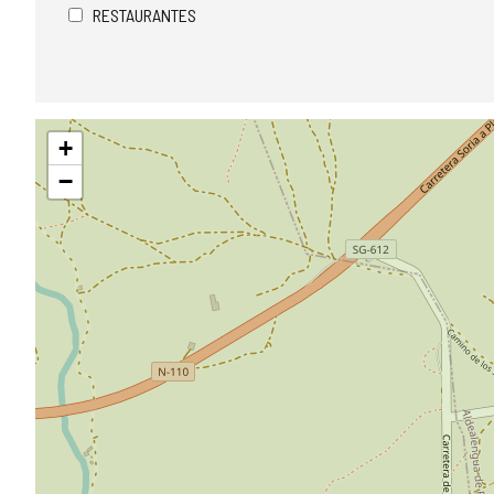
RESTAURANTES
Saltar
+
mapa
−