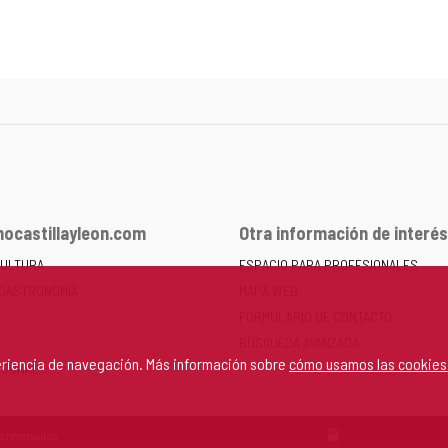
ocastillayleon.com
Otra información de interés
CULTURA
ESPACIO PARA PROFESIONALES
 GASTRONOMÍA
MAPA WEB
FORMULARIO DE CONTACTO
BÚSQUEDA AVANZADA
periencia de navegación. Más información sobre
cómo usamos las cookies
RSONAL
s reservados.