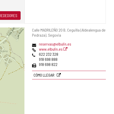
LREDEDORES
Dirección
Calle MADRILEÑO 20 B.
Ceguilla (Aldealengua de
postal
Pedraza).
Segovia
Dirección
reservas@elbulin.es
de
Página
www.elbulin.es
correo
Web
Teléfonos
622 232 328
electrónico
918 698 888
Fax
918 698 822
CÓMO LLEGAR