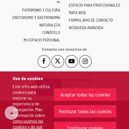
la
m
ESPACIO PARA PROFESIONALES
Junta
PATRIMONIO Y CULTURA
de
MAPA WEB
ENOTURISMO Y GASTRONOMÍA
Castilla
FORMULARIO DE CONTACTO
NATURALEZA
y
BÚSQUEDA AVANZADA
León
CONÓCELO
-
MI ESPACIO PERSONAL
Conecta con nosotros en
Facebook
X
YouTube
Instagram
Este
Este
Este
Este
enlace
enlace
enlace
enlace
se
se
se
se
Uso de cookies
abrirá
abrirá
abrirá
abrirá
Este sitio web utiliza
en
en
en
en
cookies para
una
una
una
una
Aceptar todas las cookies
mejorar su
ventana
ventana
ventana
ventana
experiencia de
nueva.
nueva.
nueva.
nueva.
navegación. Más
Rechazar todas las cookies
"Volver
información sobre
cómo usamos las
Copyright 2026 - Junta de Castilla y León
cookies y de qué
arriba"
Configurar cookies
Todos los derechos reservados.