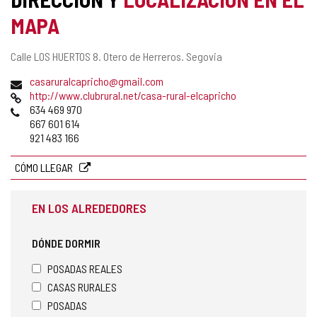
MAPA
Dirección
Calle LOS HUERTOS 8.
Otero de Herreros.
Segovia
postal
Dirección
casaruralcapricho@gmail.com
de
Página
http://www.clubrural.net/casa-rural-elcapricho
correo
Web
Teléfonos
634 469 970
electrónico
667 601 614
921 483 166
CÓMO LLEGAR
EN LOS ALREDEDORES
DÓNDE DORMIR
POSADAS REALES
CASAS RURALES
POSADAS