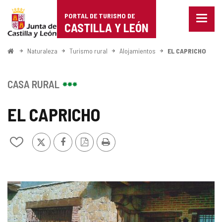
Portal
Saltar al contenido
PORTAL DE TURISMO DE
Menu
de
CASTILLA Y LEÓN
cerra
Mostr
Turismo
opcio
Inicio
Naturaleza
Turismo rural
Alojamientos
EL CAPRICHO
de
de
naveg
Castilla
CASA RURAL
y
EL CAPRICHO
León
X
Facebook
Versión
Imprimir
Añadir/quitar
PDF
de
mis
cuadernos
GALERÍA
DE