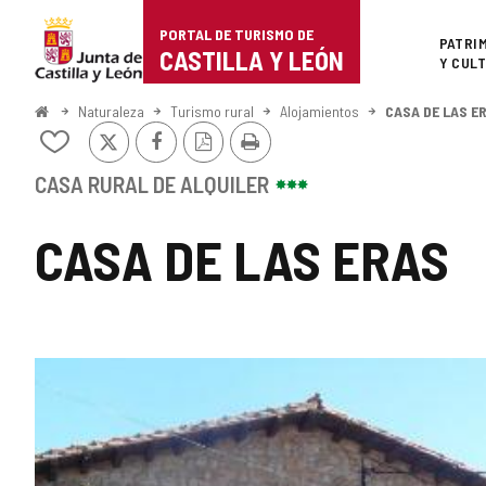
Portal
Saltar al contenido
PORTAL DE TURISMO DE
Superi
PATRI
de
CASTILLA Y LEÓN
Y CUL
Turismo
Inicio
Naturaleza
Turismo rural
Alojamientos
CASA DE LAS E
X
Facebook
Versión
Imprimir
de
Añadir/quitar
PDF
de
Castilla
mis
CASA RURAL DE ALQUILER
cuadernos
y
CASA DE LAS ERAS
León
GALERÍA
DE
IMÁGENES