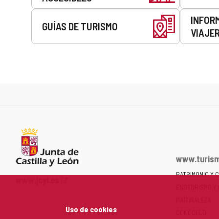
INFOR
GUÍAS DE TURISMO
VIAJE
www.turism
PATRIMONIO Y 
Portal
www.jcyl.es
ENOTURISMO Y
web
de
NATURALEZA
Uso de cookies
la
CONÓCELO