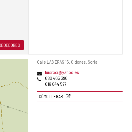
LREDEDORES
Dirección
Calle LAS ERAS 15.
Cidones.
Soria
postal
Dirección
luisroci@yahoo.es
de
Teléfonos
680 465 396
correo
618 644 597
electrónico
CÓMO LLEGAR