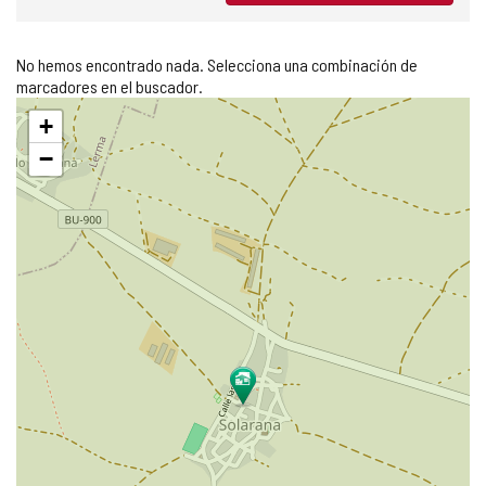
No hemos encontrado nada. Selecciona una combinación de
marcadores en el buscador.
Saltar
+
mapa
−