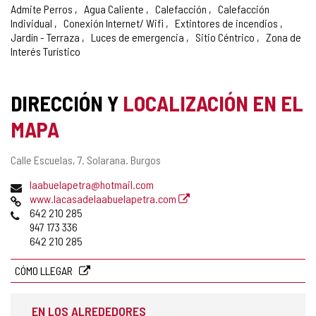
Admite Perros
Agua Caliente
Calefacción
Calefacción
Individual
Conexión Internet/ Wifi
Extintores de incendios
Jardín - Terraza
Luces de emergencia
Sitio Céntrico
Zona de
Interés Turístico
DIRECCIÓN Y
LOCALIZACIÓN EN EL
MAPA
Dirección
Calle Escuelas, 7.
Solarana.
Burgos
postal
Dirección
laabuelapetra@hotmail.com
de
Página
www.lacasadelaabuelapetra.com
correo
Web
Teléfonos
642 210 285
electrónico
947 173 336
642 210 285
CÓMO LLEGAR
EN LOS ALREDEDORES