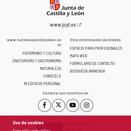
Portal
www.jcyl.es
web
de
www.turismocastillayleon.co
Otra información de interés
la
m
ESPACIO PARA PROFESIONALES
Junta
PATRIMONIO Y CULTURA
de
MAPA WEB
ENOTURISMO Y GASTRONOMÍA
Castilla
FORMULARIO DE CONTACTO
NATURALEZA
y
BÚSQUEDA AVANZADA
León
CONÓCELO
-
MI ESPACIO PERSONAL
Conecta con nosotros en
Facebook
X
YouTube
Instagram
Este
Este
Este
Este
enlace
enlace
enlace
enlace
se
se
se
se
Uso de cookies
abrirá
abrirá
abrirá
abrirá
Este sitio web utiliza