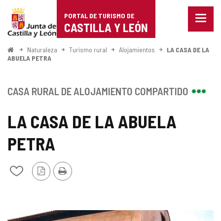
Portal
Saltar al contenido
PORTAL DE TURISMO DE
Menu
de
CASTILLA Y LEÓN
cerra
Mostr
Turismo
opcio
Inicio
Naturaleza
Turismo rural
Alojamientos
LA CASA DE LA
de
ABUELA PETRA
de
naveg
Castilla
CASA RURAL DE ALOJAMIENTO COMPARTIDO
y
LA CASA DE LA ABUELA
León
PETRA
Versión
Imprimir
Añadir/quitar
PDF
de
mis
cuadernos
GALERÍA