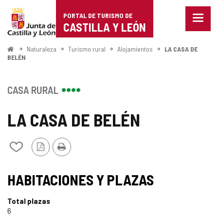
Portal
Saltar al contenido
PORTAL DE TURISMO DE
Menu
de
CASTILLA Y LEÓN
cerra
Mostr
Turismo
opcio
Inicio
Naturaleza
Turismo rural
Alojamientos
LA CASA DE
de
BELÉN
de
naveg
Castilla
CASA RURAL
y
LA CASA DE BELÉN
León
Versión
Imprimir
Añadir/quitar
PDF
de
mis
cuadernos
HABITACIONES Y PLAZAS
Total plazas
6