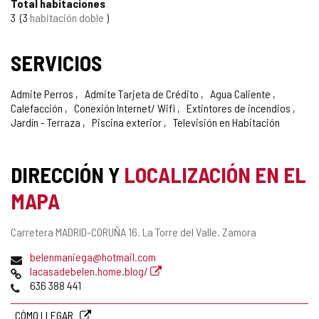
Total habitaciones
3
3
habitación doble
SERVICIOS
Admite Perros
Admite Tarjeta de Crédito
Agua Caliente
Calefacción
Conexión Internet/ Wifi
Extintores de incendios
Jardín - Terraza
Piscina exterior
Televisión en Habitación
DIRECCIÓN Y
LOCALIZACIÓN EN EL
MAPA
Dirección
Carretera MADRID-CORUÑA 16.
La Torre del Valle.
Zamora
postal
Dirección
belenmaniega@hotmail.com
de
Página
lacasadebelen.home.blog/
correo
Web
Teléfonos
636 388 441
electrónico
CÓMO LLEGAR