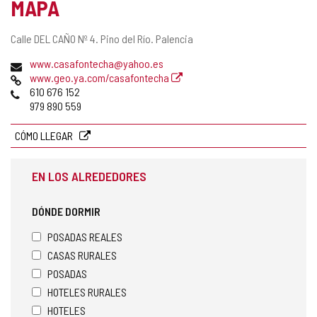
MAPA
Dirección
Calle DEL CAÑO Nº 4.
Pino del Río.
Palencia
postal
Dirección
www.casafontecha@yahoo.es
de
Página
www.geo.ya.com/casafontecha
correo
Web
Teléfonos
610 676 152
electrónico
979 890 559
CÓMO LLEGAR
EN LOS ALREDEDORES
DÓNDE DORMIR
POSADAS REALES
CASAS RURALES
POSADAS
HOTELES RURALES
HOTELES