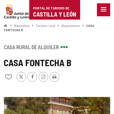
Portal
Saltar al contenido
PORTAL DE TURISMO DE
Menu
de
CASTILLA Y LEÓN
cerra
Mostr
Turismo
opcio
Inicio
Naturaleza
Turismo rural
Alojamientos
CASA
de
FONTECHA B
de
naveg
Castilla
CASA RURAL DE ALQUILER
y
CASA FONTECHA B
León
X
Facebook
Versión
Imprimir
Añadir/quitar
PDF
de
mis
cuadernos
GALERÍA
DE