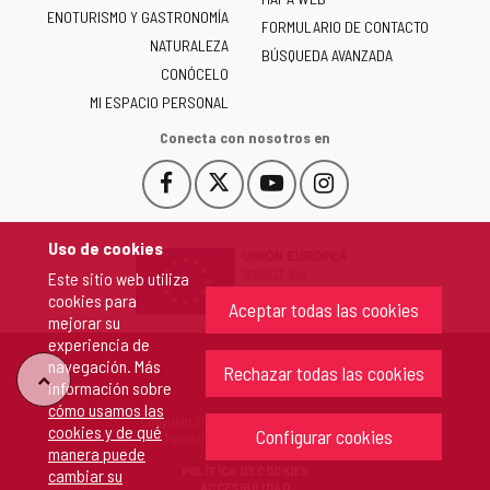
de
ENOTURISMO Y GASTRONOMÍA
Castilla
FORMULARIO DE CONTACTO
NATURALEZA
y
BÚSQUEDA AVANZADA
León
CONÓCELO
-
MI ESPACIO PERSONAL
Conecta con nosotros en
Facebook
X
YouTube
Instagram
Este
Este
Este
Este
enlace
enlace
enlace
enlace
se
se
se
se
Uso de cookies
abrirá
abrirá
abrirá
abrirá
Este sitio web utiliza
en
en
en
en
cookies para
una
una
una
una
Aceptar todas las cookies
mejorar su
ventana
ventana
ventana
ventana
experiencia de
nueva.
nueva.
nueva.
nueva.
navegación. Más
Rechazar todas las cookies
"Volver
información sobre
cómo usamos las
Copyright 2026 - Junta de Castilla y León
cookies y de qué
arriba"
Configurar cookies
Todos los derechos reservados.
manera puede
POLÍTICA DE COOKIES
cambiar su
ACCESIBILIDAD