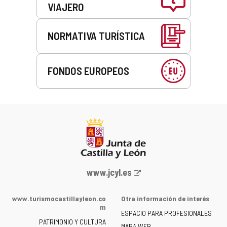
VIAJERO
NORMATIVA TURÍSTICA
FONDOS EUROPEOS
Portal
www.jcyl.es
web
de
www.turismocastillayleon.co
Otra información de interés
la
m
ESPACIO PARA PROFESIONALES
Junta
PATRIMONIO Y CULTURA
MAPA WEB