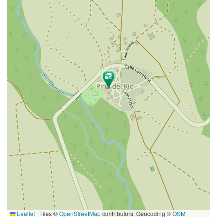
Leaflet
|
Tiles ©
OpenStreetMap
contributors. Geocoding ©
OSM