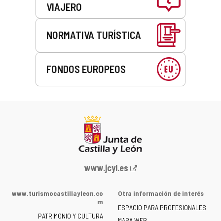
VIAJERO
NORMATIVA TURÍSTICA
FONDOS EUROPEOS
Portal
www.jcyl.es
web
de
www.turismocastillayleon.co
Otra información de interés
la
m
ESPACIO PARA PROFESIONALES
Junta
PATRIMONIO Y CULTURA
MAPA WEB