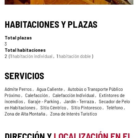
HABITACIONES Y PLAZAS
Total plazas
3
Total habitaciones
2
1
habitación individual
1
habitación doble
SERVICIOS
Admite Perros
Agua Caliente
Autobús o Transporte Público
Próximo
Calefacción
Calefacción Individual
Extintores de
incendios
Garaje - Parking
Jardín - Terraza
Secador de Pelo
en Habitaciones
Sitio Céntrico
Sitio Pintoresco
Teléfono
Zona de Alta Montaña
Zona de Interés Turístico
DIRECCIÓN Y
LOCALIZACIÓN EN EL