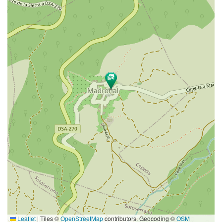
Leaflet
|
Tiles ©
OpenStreetMap
contributors. Geocoding ©
OSM