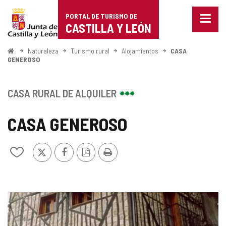
Portal
Saltar al contenido
PORTAL DE TURISMO DE
Menu
de
CASTILLA Y LEÓN
cerra
Mostr
Turismo
opcio
Inicio
Naturaleza
Turismo rural
Alojamientos
CASA
de
GENEROSO
de
naveg
Castilla
CASA RURAL DE ALQUILER
y
CASA GENEROSO
León
X
Facebook
Versión
Imprimir
Añadir/quitar
PDF
de
mis
cuadernos
GALERÍA
DE