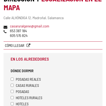
MAPA
Dirección
Calle ALHÓNDIGA 12.
Madroñal.
Salamanca
postal
Dirección
casaruralgene@gmail.com
de
Teléfonos
653 387 184
correo
605 515 824
electrónico
CÓMO LLEGAR
EN LOS ALREDEDORES
DÓNDE DORMIR
POSADAS REALES
CASAS RURALES
POSADAS
HOTELES RURALES
HOTELES