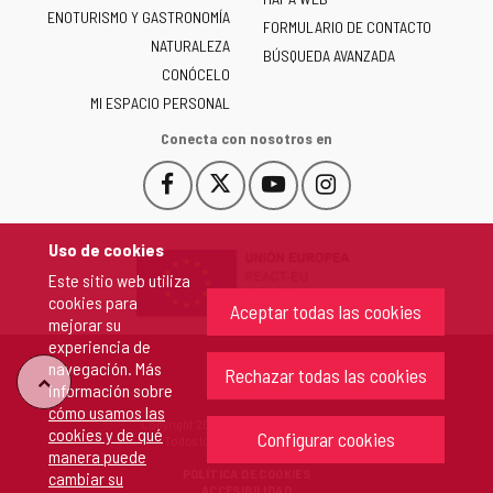
de
ENOTURISMO Y GASTRONOMÍA
Castilla
FORMULARIO DE CONTACTO
NATURALEZA
y
BÚSQUEDA AVANZADA
León
CONÓCELO
-
MI ESPACIO PERSONAL
Conecta con nosotros en
Facebook
X
YouTube
Instagram
Este
Este
Este
Este
enlace
enlace
enlace
enlace
se
se
se
se
Uso de cookies
abrirá
abrirá
abrirá
abrirá
Este sitio web utiliza
en
en
en
en
cookies para
una
una
una
una
Aceptar todas las cookies
mejorar su
ventana
ventana
ventana
ventana
experiencia de
nueva.
nueva.
nueva.
nueva.
navegación. Más
Rechazar todas las cookies
"Volver
información sobre
cómo usamos las
Copyright 2026 - Junta de Castilla y León
cookies y de qué
arriba"
Configurar cookies
Todos los derechos reservados.
manera puede
POLÍTICA DE COOKIES
cambiar su
ACCESIBILIDAD