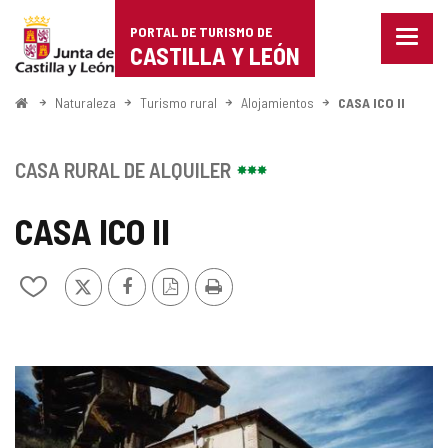
Portal
Saltar al contenido
PORTAL DE TURISMO DE
Menu
de
CASTILLA Y LEÓN
cerra
Mostr
Turismo
opcio
Inicio
Naturaleza
Turismo rural
Alojamientos
CASA ICO II
de
de
naveg
Castilla
CASA RURAL DE ALQUILER
y
CASA ICO II
León
X
Facebook
Versión
Imprimir
Añadir/quitar
PDF
de
mis
cuadernos
GALERÍA
DE