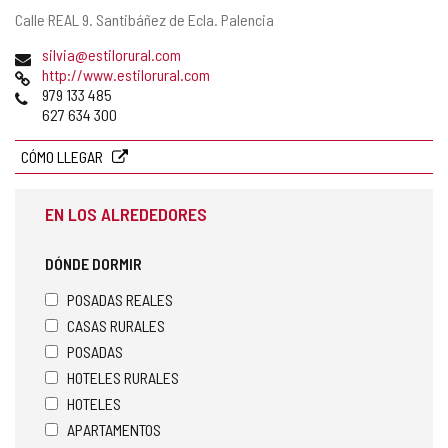
Dirección
Calle REAL 9.
Santibáñez de Ecla.
Palencia
postal
Dirección
silvia@estilorural.com
de
Página
http://www.estilorural.com
correo
Web
Teléfonos
979 133 485
electrónico
627 634 300
CÓMO LLEGAR
EN LOS ALREDEDORES
DÓNDE DORMIR
POSADAS REALES
CASAS RURALES
POSADAS
HOTELES RURALES
HOTELES
APARTAMENTOS