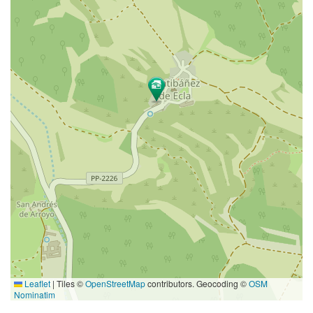
Leaflet
|
Tiles ©
OpenStreetMap
contributors. Geocoding ©
OSM
Nominatim