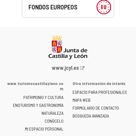
FONDOS EUROPEOS
Portal
www.jcyl.es
web
de
www.turismocastillayleon.co
Otra información de interés
la
m
ESPACIO PARA PROFESIONALES
Junta
PATRIMONIO Y CULTURA
de
MAPA WEB
ENOTURISMO Y GASTRONOMÍA
Castilla
FORMULARIO DE CONTACTO
NATURALEZA
y
BÚSQUEDA AVANZADA
León
CONÓCELO
-
MI ESPACIO PERSONAL