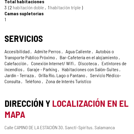
Total habitaciones
3
2
habitación doble
1
habitación triple
Camas supletorias
1
SERVICIOS
Accesibilidad
Admite Perros
Agua Caliente
Autobús o
Transporte Público Próximo
Bar-Cafetería en el alojamiento
Calefacción
Conexión Internet/ Wifi
Discoteca
Extintores de
incendios
Garaje - Parking
Habitaciones con Salón-Suites
Jardín - Terraza
Orilla Río, Lago o Pantano
Servicio Médico-
Consulta
Teléfono
Zona de Interés Turístico
DIRECCIÓN Y
LOCALIZACIÓN EN EL
MAPA
Dirección
Calle CAMINO DE LA ESTACIÓN 30.
Sancti-Spíritus.
Salamanca
postal