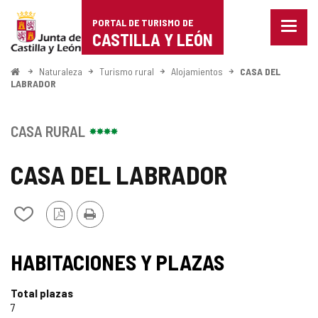
Portal
Saltar al contenido
PORTAL DE TURISMO DE
Menu
de
CASTILLA Y LEÓN
cerra
Mostr
Turismo
opcio
Inicio
Naturaleza
Turismo rural
Alojamientos
CASA DEL
de
LABRADOR
de
naveg
Castilla
CASA RURAL
y
CASA DEL LABRADOR
León
Versión
Imprimir
Añadir/quitar
PDF
de
mis
cuadernos
HABITACIONES Y PLAZAS
Total plazas
7