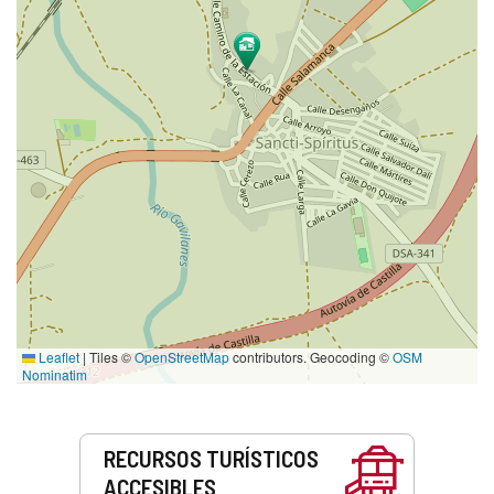
Leaflet
|
Tiles ©
OpenStreetMap
contributors. Geocoding ©
OSM
Nominatim
Servicios
RECURSOS TURÍSTICOS
ACCESIBLES