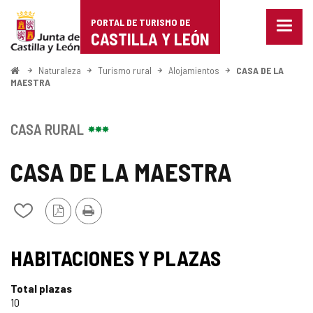
Portal
Saltar al contenido
PORTAL DE TURISMO DE
Menu
de
CASTILLA Y LEÓN
cerra
Mostr
Turismo
opcio
Inicio
Naturaleza
Turismo rural
Alojamientos
CASA DE LA
de
MAESTRA
de
naveg
Castilla
CASA RURAL
y
CASA DE LA MAESTRA
León
Versión
Imprimir
Añadir/quitar
PDF
de
mis
cuadernos
HABITACIONES Y PLAZAS
Total plazas
10