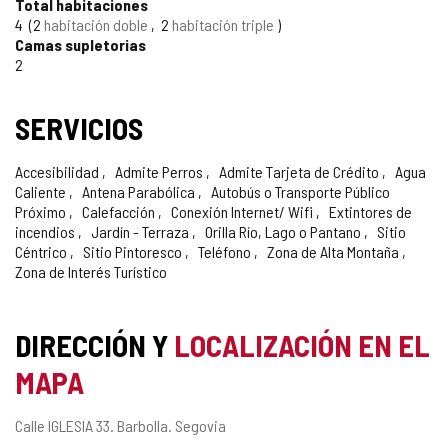
Total habitaciones
4
2
habitación doble
2
habitación triple
Camas supletorias
2
SERVICIOS
Accesibilidad
Admite Perros
Admite Tarjeta de Crédito
Agua
Caliente
Antena Parabólica
Autobús o Transporte Público
Próximo
Calefacción
Conexión Internet/ Wifi
Extintores de
incendios
Jardín - Terraza
Orilla Río, Lago o Pantano
Sitio
Céntrico
Sitio Pintoresco
Teléfono
Zona de Alta Montaña
Zona de Interés Turístico
DIRECCIÓN Y
LOCALIZACIÓN EN EL
MAPA
Dirección
Calle IGLESIA 33.
Barbolla.
Segovia
postal