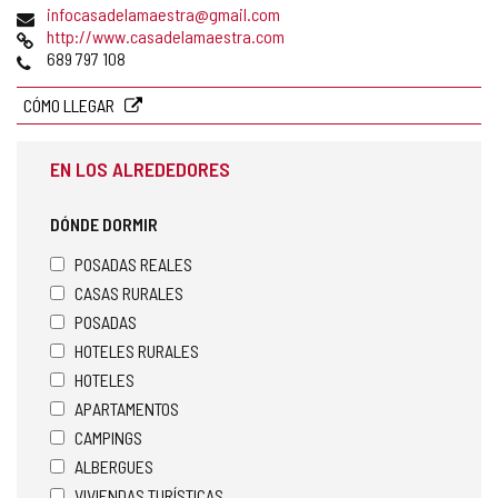
Dirección
infocasadelamaestra@gmail.com
de
Página
http://www.casadelamaestra.com
correo
Web
Teléfonos
689 797 108
electrónico
CÓMO LLEGAR
EN LOS ALREDEDORES
DÓNDE DORMIR
POSADAS REALES
CASAS RURALES
POSADAS
HOTELES RURALES
HOTELES
APARTAMENTOS
CAMPINGS
ALBERGUES
VIVIENDAS TURÍSTICAS