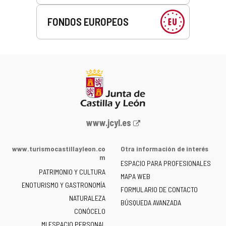
FONDOS EUROPEOS
Portal
www.jcyl.es
web
de
www.turismocastillayleon.co
Otra información de interés
la
m
ESPACIO PARA PROFESIONALES
Junta
PATRIMONIO Y CULTURA
de
MAPA WEB
ENOTURISMO Y GASTRONOMÍA
Castilla
FORMULARIO DE CONTACTO
NATURALEZA
y
BÚSQUEDA AVANZADA
León
CONÓCELO
-
MI ESPACIO PERSONAL